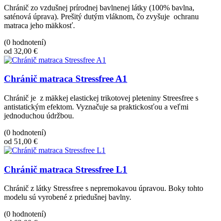
Chránič zo vzdušnej prírodnej bavlnenej látky (100% bavlna,
saténová úprava). Prešitý dutým vláknom, čo zvyšuje ochranu
matraca jeho mäkkosť.
(0 hodnotení)
od 32,00 €
Chránič matraca Stressfree A1
Chránič je z mäkkej elastickej trikotovej pleteniny Streesfree s
antistatickým efektom. Vyznačuje sa praktickosťou a veľmi
jednoduchou údržbou.
(0 hodnotení)
od 51,00 €
Chránič matraca Stressfree L1
Chránič z látky Stressfree s nepremokavou úpravou. Boky tohto
modelu sú vyrobené z priedušnej bavlny.
(0 hodnotení)