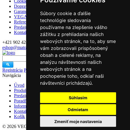
Cookies
Doprava
Garancie a záruky
Súbory cookie a ďalšie
VEGAS Group
technológie sledovania
Referencie
používame na zlepšenie vášho
Predajne
Kontakt
zážitku z prehliadania našich
webových stránok, na to, aby sme
+421 902 428 992
eshop@matrace-vegas.sk
vám zobrazovali prispôsobený
obsah a cielené reklamy, na
Vyhľadávanie
analýzu návštevnosti našich
webových stránok a na
Registrácia
Prihlásenie
Navigácia
pochopenie toho, odkiaľ naši
návštevníci prichádzajú.
Úvod
Produkty
Predajne
Súhlasím
Poradňa
Informácie
Odmietam
Kontakt
Košík
Zmeniť moje nastavenia
© 2026 VEGAS Group s.r.o..