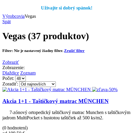
Užívajte si dobrý spánok!
Výrobcovia
Vegas
Spät
Vegas
(37 produktov)
Filter:
Nie je nastavený žiadny filter.
Zrušiť filter
Zobraziť
Zobrazenie:
Dlaždice
Zoznam
Počet:
Zoradiť:
-50%
Akcia 1+1 - Taštičkový matrac MÜNCHEN
7-zónový ortopedický taštičkový matrac Munchen s taštičkovým
jadrom MultiPocket s hustotou taštičiek až 500 ks/m2.
(0 hodnotení)