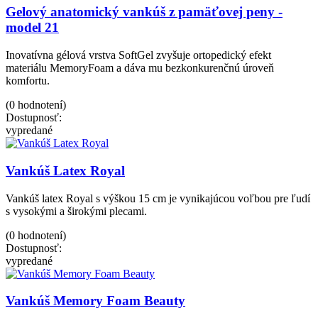
Gelový anatomický vankúš z pamäťovej peny -
model 21
Inovatívna gélová vrstva SoftGel zvyšuje ortopedický efekt
materiálu MemoryFoam a dáva mu bezkonkurenčnú úroveň
komfortu.
(0 hodnotení)
Dostupnosť:
vypredané
Vankúš Latex Royal
Vankúš latex Royal s výškou 15 cm je vynikajúcou voľbou pre ľudí
s vysokými a širokými plecami.
(0 hodnotení)
Dostupnosť:
vypredané
Vankúš Memory Foam Beauty