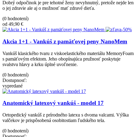
Dobrý odpočinok je pre tehotné ženy nevyhnutný, pretože nejde len
o jej zdravie ale aj o možnosť mať zdravé dieťa.
(0 hodnotení)
od 49,90 €
-50%
Akcia 1+1 - Vankúš z pamäťovej peny NanoMem
Vankúš klasického tvaru z viskoelastického materiálu MemoryFoam
s pamäťovým efektom. Jeho obopínajúca pružnosť poskytuje
svalstvu hlavy a krku úplné uvoľnenie.
(0 hodnotení)
Dostupnosť:
vypredané
Anatomický latexový vankúš - model 17
Ortopedický vankúš z prírodného latexu s dvoma valcami. Výška
valčekov je prispôsobená osobitostiam ľudského tela.
(0 hodnotení)
Dostupnosť: