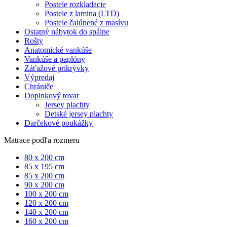
Postele rozkladacie
Postele z lamina (LTD)
Postele čalúnené z masívu
Ostatný nábytok do spálne
Rošty
Anatomické vankúše
Vankúše a paplóny
Záťažové prikrývky
Výpredaj
Chrániče
Doplnkový tovar
Jersey plachty
Detské jersey plachty
Darčekové poukážky
Matrace podľa rozmeru
80 x 200 cm
85 x 195 cm
85 x 200 cm
90 x 200 cm
100 x 200 cm
120 x 200 cm
140 x 200 cm
160 x 200 cm