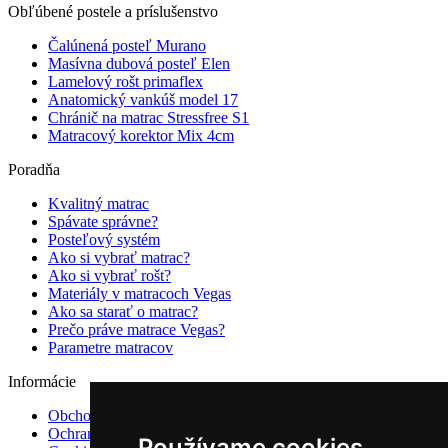
Obľúbené postele a príslušenstvo
Čalúnená posteľ Murano
Masívna dubová posteľ Elen
Lamelový rošt primaflex
Anatomický vankúš model 17
Chránič na matrac Stressfree S1
Matracový korektor Mix 4cm
Poradňa
Kvalitný matrac
Spávate správne?
Posteľový systém
Ako si vybrať matrac?
Ako si vybrať rošt?
Materiály v matracoch Vegas
Ako sa starať o matrac?
Prečo práve matrace Vegas?
Parametre matracov
Informácie
Obchodné podmienky
Ochrana osobných údajov
Používame cookies