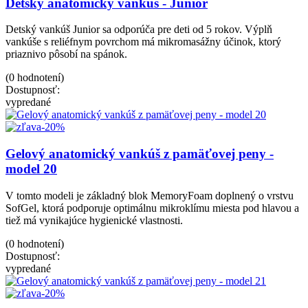
Detský anatomický vankúš - Junior
Detský vankúš Junior sa odporúča pre deti od 5 rokov. Výplň
vankúše s reliéfnym povrchom má mikromasážny účinok, ktorý
priaznivo pôsobí na spánok.
(0 hodnotení)
Dostupnosť:
vypredané
-20%
Gelový anatomický vankúš z pamäťovej peny -
model 20
V tomto modeli je základný blok MemoryFoam doplnený o vrstvu
SofGel, ktorá podporuje optimálnu mikroklímu miesta pod hlavou a
tiež má vynikajúce hygienické vlastnosti.
(0 hodnotení)
Dostupnosť:
vypredané
-20%