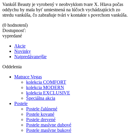
Vankúš Beauty je vyrobený v neobvyklom tvare X. Hlava počas
oddychu by mala byť umiestnená na lúčoch vychádzajúcich zo
stredu vankúša, čo zabraňuje tvári v kontakte s povrchom vankúša.
(0 hodnotení)
Dostupnosť:
vypredané
Akcie
Novinky
Najpredávanejšie
Oddelenia
Matrace Vegas
kolekcia COMFORT
kolekcia MODERN
kolekcia EXCLUSIVE
Špeciálna akcia
Postele
Postele čalúnené
Postele kované
Postele drevené
Postele masívne dubové
Postele masívne bukové