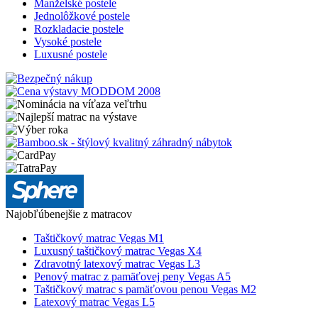
Manželské postele
Jednolôžkové postele
Rozkladacie postele
Vysoké postele
Luxusné postele
Najobľúbenejšie z matracov
Taštičkový matrac Vegas M1
Luxusný taštičkový matrac Vegas X4
Zdravotný latexový matrac Vegas L3
Penový matrac z pamäťovej peny Vegas A5
Taštičkový matrac s pamäťovou penou Vegas M2
Latexový matrac Vegas L5