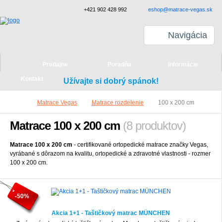
+421 902 428 992
eshop@matrace-vegas.sk
Navigácia
Predajne
Poradňa
Informácie
Kontakt
Užívajte si dobrý spánok!
Matrace Vegas
Matrace rozdelenie
100 x 200 cm
Matrace 100 x 200 cm
(8 produktov)
Matrace 100 x 200 cm
- certifikované ortopedické matrace značky Vegas,
vyrábané s dôrazom na kvalitu, ortopedické a zdravotné vlastnosti - rozmer
100 x 200 cm.
-50%
Akcia 1+1 - Taštičkový matrac MÜNCHEN