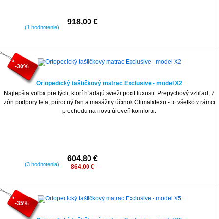
918,00 €
(1 hodnotenie)
-30%
Ortopedický taštičkový matrac Exclusive - model X2
Najlepšia voľba pre tých, ktorí hľadajú svieži pocit luxusu. Prepychový vzhľad, 7
zón podpory tela, prírodný ľan a masážny účinok Climalatexu - to všetko v rámci
prechodu na novú úroveň komfortu.
604,80 €
(3 hodnotenia)
864,00 €
-35%