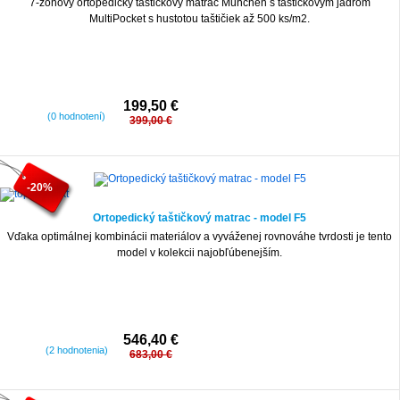
7-zónový ortopedický taštičkový matrac Munchen s taštičkovým jadrom
MultiPocket s hustotou taštičiek až 500 ks/m2.
199,50 €
(0 hodnotení)
399,00 €
-20%
Ortopedický taštičkový matrac - model F5
Vďaka optimálnej kombinácii materiálov a vyváženej rovnováhe tvrdosti je tento
model v kolekcii najobľúbenejším.
546,40 €
(2 hodnotenia)
683,00 €