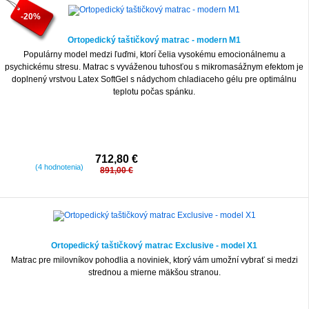
-20%
Ortopedický taštičkový matrac - modern M1
Populárny model medzi ľuďmi, ktorí čelia vysokému emocionálnemu a
psychickému stresu. Matrac s vyváženou tuhosťou s mikromasážnym efektom je
doplnený vrstvou Latex SoftGel s nádychom chladiaceho gélu pre optimálnu
teplotu počas spánku.
712,80 €
(4 hodnotenia)
891,00 €
Ortopedický taštičkový matrac Exclusive - model X1
Matrac pre milovníkov pohodlia a noviniek, ktorý vám umožní vybrať si medzi
strednou a mierne mäkšou stranou.