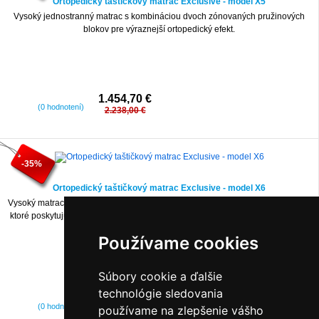
Ortopedický taštičkový matrac Exclusive - model X5
Vysoký jednostranný matrac s kombináciou dvoch zónovaných pružinových
blokov pre výraznejší ortopedický efekt.
1.454,70 €
(0 hodnotení)
2.238,00 €
-35%
Ortopedický taštičkový matrac Exclusive - model X6
Vysoký matrac strednej tvrdosti zložený z dvoch pružinových blokov Medizone,
ktoré poskytujú chrbtici vynikajúcu podporu a umožňujú plne relaxovať počas
spánku.
Používame cookies
Súbory cookie a ďalšie
technológie sledovania
1.615,90 €
(0 hodnotení)
používame na zlepšenie vášho
2.486,00 €