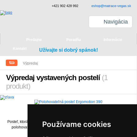
+421 902 428 992
eshop@matrace-vegas.sk
Navigácia
Predajne
Poradňa
Informácie
Kontakt
Užívajte si dobrý spánok!
Výpredaj
Výpredaj vystavených postelí
(1
produkt)
-50%
Polohovateľná posteľ Ergomotion 390
Posteľ, ktorá je synonymum luxusu. Táto posteľ je jedna z najluxusnejších
Používame cookies
polohovateľných postelí na trhu a ponúka mnohé možnosti a výhody.