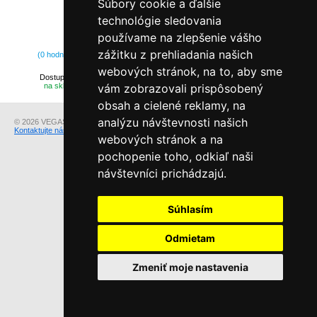
Súbory cookie a ďalšie
technológie sledovania
používame na zlepšenie vášho
4.104,00 €
zážitku z prehliadania našich
(0 hodnotení)
8.208,00 €
webových stránok, na to, aby sme
Dostupnosť:
na sklade
vám zobrazovali prispôsobený
obsah a cielené reklamy, na
analýzu návštevnosti našich
© 2026 VEGAS Group s.r.o..
Kontaktujte nás
v prípade otázok alebo problémov s prezeraním našich stránok.
webových stránok a na
pochopenie toho, odkiaľ naši
návštevníci prichádzajú.
Súhlasím
Odmietam
Zmeniť moje nastavenia
Sme v režime offline, môžete nám zanechať odkaz.