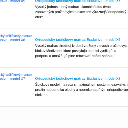
Ortopedický taštičkový matrac Exclusive - model X5
Vysoký jednostranný matrac s kombináciou dvoch
zónovaných pružinových blokov pre výraznejší ortopedický
efekt.
Ortopedický taštičkový matrac Exclusive - model X6
Vysoký matrac strednej tvrdosti zložený z dvoch pružinovýc
blokov Medizone, ktoré poskytujú chrbtici vynikajúcu
podporu a umožňujú plne relaxovať počas spánku.
Ortopedický taštičkový matrac Exclusive - model X7
Špičkový model matraca s maximálnym počtom nezávislých
pružín na jednotku plochy a neprekonateľným ortopedickým
efektom.