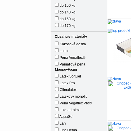
do 150 kg
do 140 kg
do 160 kg
do 170 kg
-20%
Obsahuje materiály
Kokosová doska
Latex
Pena Vegaflex®
Pamäťová pena
MemoryFoam
Latex SoftGel
Latex Pro
-30%
Climalatex
Latexový monolit
Pena Vegaflex Pro®
Like-a-Latex
AquaGel
Ľan
Orto Hemp