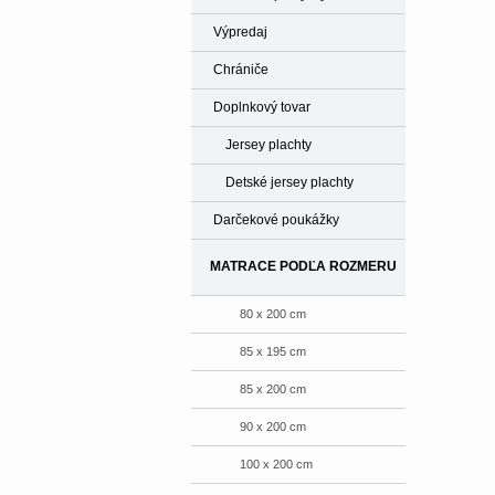
Výpredaj
Chrániče
Doplnkový tovar
Jersey plachty
Detské jersey plachty
Darčekové poukážky
MATRACE PODĽA ROZMERU
80 x 200 cm
85 x 195 cm
85 x 200 cm
90 x 200 cm
100 x 200 cm