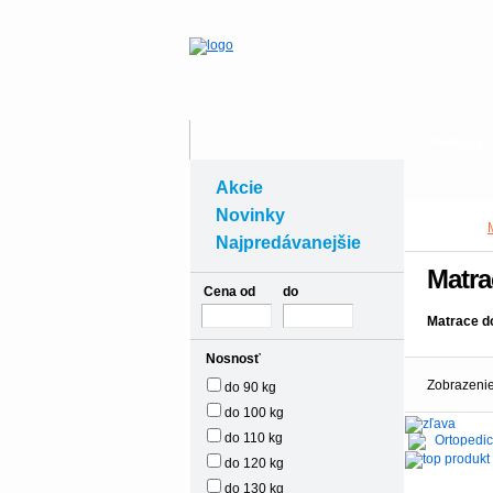
Produkty
Akcie
Novinky
Najpredávanejšie
Matra
Cena od
do
Matrace d
Nosnosť
Zobrazenie
do 90 kg
do 100 kg
do 110 kg
-20%
do 120 kg
do 130 kg