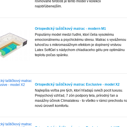
rovnováhe tvrdosti je tento model v kolekcii
najobľúbenejším.
Ortopedický taštičkový matrac - modern M1
Populárny model medzi ľuďmi, ktorí čelia vysokému
emocionálnemu a psychickému stresu. Matrac s vyváženou
tuhosťou s mikromasážnym efektom je doplnený vrstvou
Latex SoftGel s nádychom chladiaceho gélu pre optimálnu
teplotu počas spánku.
Ortopedický taštičkový matrac Exclusive - model X2
Najlepšia voľba pre tých, ktorí hľadajú svieži pocit luxusu.
Prepychový vzhľad, 7 zón podpory tela, prírodný ľan a
masážny účinok Climalatexu - to všetko v rámci prechodu n
novú úroveň komfortu.