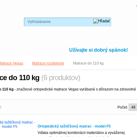
Vyhľadávanie
Predajne
Poradňa
Informácie
Užívajte si dobrý spánok!
Matrace Vegas
Matrace rozdelenie
Matrace do 110 kg
ce do 110 kg
(6 produktov)
o 110 kg
- značkové ortopedické matrace Vegas vyrábané s dôrazom na zdravotné vl
:
Počet:
Ortopedický taštičkový matrac - model F5
Vďaka optimálnej kombinácii materiálov a vyváženej