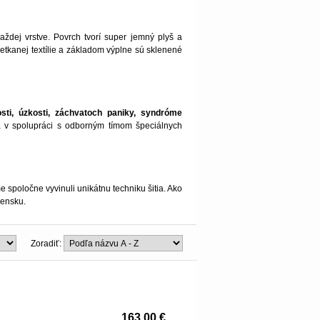
 každej vrstve. Povrch tvorí super jemný plyš a
etkanej textílie a základom výplne sú sklenené
osti, úzkosti, záchvatoch paniky, syndróme
á v spolupráci s odborným tímom špeciálnych
spoločne vyvinuli unikátnu techniku šitia. Ako
vensku.
Zoradiť:
163,00 €