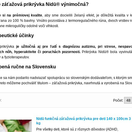
e záťažová prikrývka Nidū® výnimočná?
 si na prémiovej kvalite
, aby sme docielili želaný efekt, je dôležitá kvalita v
trana zo 100 % bavlny. Vnútro pozostáva z termoregulačného rúna, dvoch vrstiev n
ne mikroguličky odolné voči vlhkosti.
peutické účinky
prikrývka
je užitočná aj pre ľudí s diagnózou autizmu, pri strese, nespav
ch nôh, hyperaktivite či poruchách pozornosti.
Prikrývka Nidū® bola vyvinut
a fyzioterapeutov.
bená ručne na Slovensku
že sa nám podarilo nadviazať spoluprácu so slovenským dodávateľom, s ktorým sme 
preto môžeme pochváliť titulom – záťažová prikrývka, navrhnutá a vyrobená na Slo
:
Počet:
Nidū funkčná záťažová prikrývka pre deti 140 x 100cm 3
kg
Pre všetky deti, ktoré sú z rôznych dôvodov (ADHD,