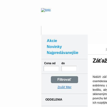
Produkty
Akcie
Novinky
Najpredávanejšie
Záťaž
Cena od
do
Nidū® záť
osemdesiat
extrémnu o
Zrušiť filter
textíliu, 
sklenenými
povrchu te
ODDELENIA
ich rozptý