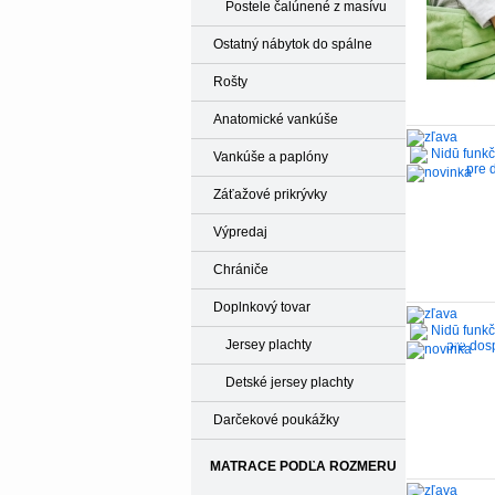
Postele čalúnené z masívu
Ostatný nábytok do spálne
Rošty
Anatomické vankúše
Vankúše a paplóny
-4%
Záťažové prikrývky
Výpredaj
Chrániče
Doplnkový tovar
-2%
Jersey plachty
Detské jersey plachty
Darčekové poukážky
MATRACE PODĽA ROZMERU