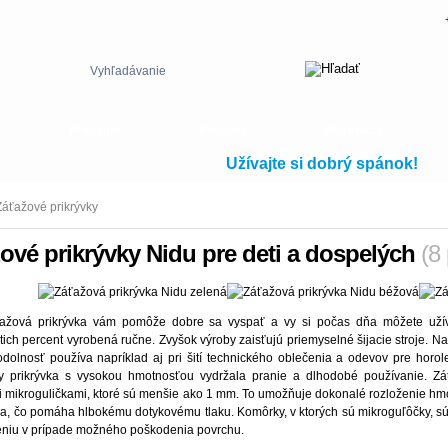
Vyhľadávanie
Predajne
Poradňa
Informácie
Užívajte si dobrý spánok!
Záťažové prikrývky
ové prikrývky Nidu pre deti a dospelých
(8
ažová prikrývka vám pomôže dobre sa vyspať a vy si počas dňa môžete užívať
ich percent vyrobená ručne. Zvyšok výroby zaisťujú priemyselné šijacie stroje. Na 
dolnosť používa napríklad aj pri šití technického oblečenia a odevov pre horo
aby prikrývka s vysokou hmotnosťou vydržala pranie a dlhodobé používanie. Z
 mikroguličkami, ktoré sú menšie ako 1 mm. To umožňuje dokonalé rozloženie hmotn
la, čo pomáha hlbokému dotykovému tlaku. Komôrky, v ktorých sú mikroguľôčky, sú
leniu v prípade možného poškodenia povrchu.