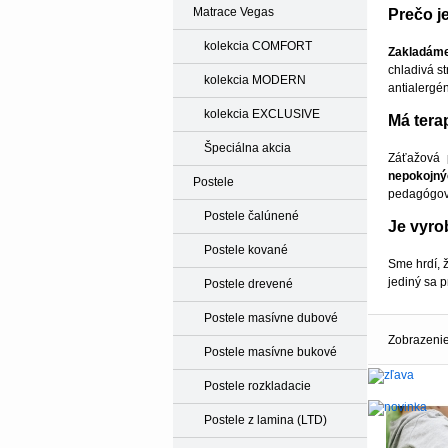
Matrace Vegas
Prečo j
kolekcia COMFORT
Zakladáme
chladivá s
kolekcia MODERN
antialergén
kolekcia EXCLUSIVE
Má tera
Špeciálna akcia
Záťažová 
nepokojný
Postele
pedagógov 
Postele čalúnené
Je vyro
Postele kované
Sme hrdí, 
jediný sa 
Postele drevené
Postele masívne dubové
Zobrazenie
Postele masívne bukové
Postele rozkladacie
-9%
Postele z lamina (LTD)