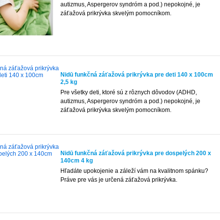
autizmus, Aspergerov syndróm a pod.) nepokojné, je
záťažová prikrývka skvelým pomocníkom.
Nidū funkčná záťažová prikrývka pre deti 140 x 100cm
2,5 kg
Pre všetky deti, ktoré sú z rôznych dôvodov (ADHD,
autizmus, Aspergerov syndróm a pod.) nepokojné, je
záťažová prikrývka skvelým pomocníkom.
Nidū funkčná záťažová prikrývka pre dospelých 200 x
140cm 4 kg
Hľadáte upokojenie a záleží vám na kvalitnom spánku?
Práve pre vás je určená záťažová prikrývka.