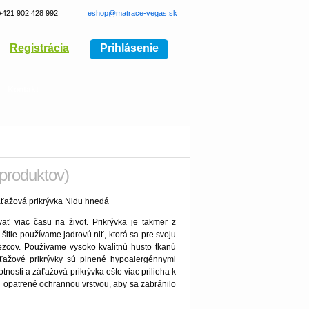
+421 902 428 992
eshop@matrace-vegas.sk
Registrácia
Prihlásenie
Kontakt
 produktov)
 viac času na život. Prikrývka je takmer z
šitie používame jadrovú niť, ktorá sa pre svoju
lezcov. Používame vysoko kvalitnú husto tkanú
áťažové prikrývky sú plnené hypoalergénnymi
osti a záťažová prikrývka ešte viac prilieha k
 opatrené ochrannou vrstvou, aby sa zabránilo