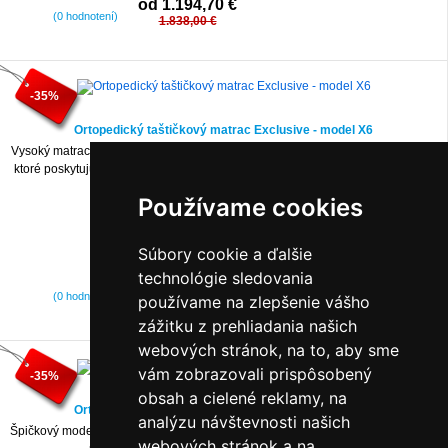
od 1.194,70 €
(0 hodnotení)
1.838,00 €
-35%
Ortopedický taštičkový matrac Exclusive - model X6
Vysoký matrac strednej tvrdosti zložený z dvoch pružinových blokov Medizone,
ktoré poskytujú chrbtici vynikajúcu podporu a umožňujú plne relaxovať počas
spánku.
Používame cookies
Súbory cookie a ďalšie
technológie sledovania
od 1.327,30 €
(0 hodnotení)
používame na zlepšenie vášho
2.042,00 €
zážitku z prehliadania našich
webových stránok, na to, aby sme
vám zobrazovali prispôsobený
-35%
obsah a cielené reklamy, na
Ortopedický taštičkový matrac Exclusive - model X7
analýzu návštevnosti našich
Špičkový model matraca s maximálnym počtom nezávislých pružín na jednotku
webových stránok a na