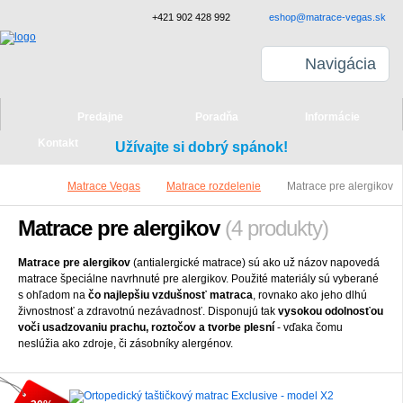
+421 902 428 992
eshop@matrace-vegas.sk
Navigácia
Predajne
Poradňa
Informácie
Kontakt
Užívajte si dobrý spánok!
Matrace Vegas
Matrace rozdelenie
Matrace pre alergikov
Matrace pre alergikov
(4 produkty)
Matrace pre alergikov
(antialergické matrace) sú ako už názov napovedá
matrace špeciálne navrhnuté pre alergikov. Použité materiály sú vyberané
s ohľadom na
čo najlepšiu vzdušnosť matraca
, rovnako ako jeho dlhú
živnostnosť a zdravotnú nezávadnosť. Disponujú tak
vysokou odolnosťou
voči usadzovaniu prachu, roztočov a tvorbe plesní
- vďaka čomu
neslúžia ako zdroje, či zásobníky alergénov.