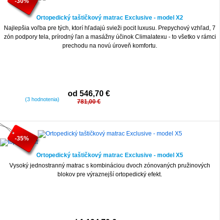
-30%
Ortopedický taštičkový matrac Exclusive - model X2
Najlepšia voľba pre tých, ktorí hľadajú svieži pocit luxusu. Prepychový vzhľad, 7
zón podpory tela, prírodný ľan a masážny účinok Climalatexu - to všetko v rámci
prechodu na novú úroveň komfortu.
od 546,70 €
(3 hodnotenia)
781,00 €
-35%
Ortopedický taštičkový matrac Exclusive - model X5
Vysoký jednostranný matrac s kombináciou dvoch zónovaných pružinových
blokov pre výraznejší ortopedický efekt.