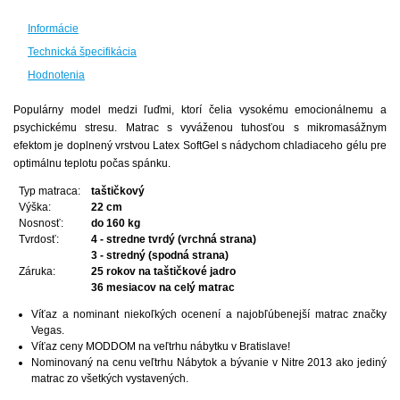
Informácie
Technická špecifikácia
Hodnotenia
Populárny model medzi ľuďmi, ktorí čelia vysokému emocionálnemu a
psychickému stresu. Matrac s vyváženou tuhosťou s mikromasážnym
efektom je doplnený vrstvou Latex SoftGel s nádychom chladiaceho gélu pre
optimálnu teplotu počas spánku.
Typ matraca:
taštičkový
Výška:
22 cm
Nosnosť:
do 160 kg
Tvrdosť:
4 - stredne tvrdý (vrchná strana)
3 - stredný (spodná strana)
Záruka:
25 rokov na taštičkové jadro
36 mesiacov na celý matrac
Víťaz a nominant niekoľkých ocenení a najobľúbenejší matrac značky
Vegas.
Víťaz ceny MODDOM na veľtrhu nábytku v Bratislave!
Nominovaný na cenu veľtrhu Nábytok a bývanie v Nitre 2013 ako jediný
matrac zo všetkých vystavených.