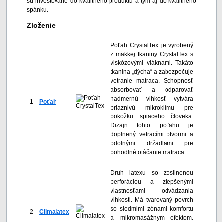
sú investované do kvalitného produktu a tým aj do kvalitného
spánku.
Zloženie
Poťah CrystalTex je vyrobený
z mäkkej tkaniny CrystalTex s
viskózovými vláknami. Takáto
tkanina „dýcha“ a zabezpečuje
vetranie matraca. Schopnosť
absorbovať a odparovať
nadmernú vlhkosť vytvára
1
Poťah
priaznivú mikroklímu pre
pokožku spiaceho človeka.
Dizajn tohto poťahu je
doplnený vetracími otvormi a
odolnými držadlami pre
pohodlné otáčanie matraca.
Druh latexu so zosilnenou
perforáciou a zlepšenými
vlastnosťami odvádzania
vlhkosti. Má tvarovaný povrch
so siedmimi zónami komfortu
2
Climalatex
a mikromasážnym efektom.