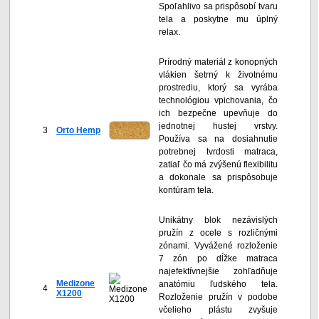
Spoľahlivo sa prispôsobí tvaru
tela a poskytne mu úplný
relax.
Prírodný materiál z konopných
vlákien šetrný k životnému
prostrediu, ktorý sa vyrába
technológiou vpichovania, čo
ich bezpečne upevňuje do
jednotnej hustej vrstvy.
3
Orto Hemp
Používa sa na dosiahnutie
potrebnej tvrdosti matraca,
zatiaľ čo má zvýšenú flexibilitu
a dokonale sa prispôsobuje
kontúram tela.
Unikátny blok nezávislých
pružín z ocele s rozličnými
zónami. Vyvážené rozloženie
7 zón po dĺžke matraca
najefektívnejšie zohľadňuje
Medizone
anatómiu ľudského tela.
4
X1200
Rozloženie pružín v podobe
včelieho plástu zvyšuje