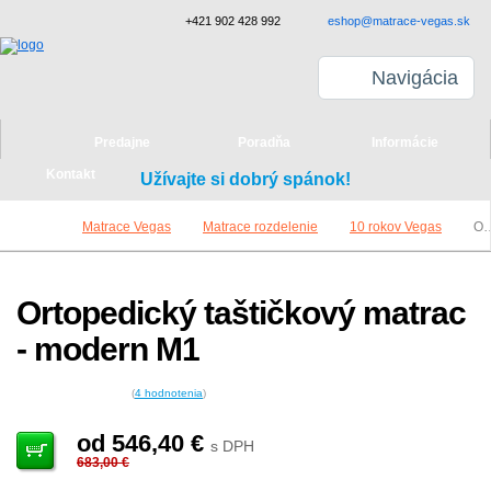
+421 902 428 992
eshop@matrace-vegas.sk
Navigácia
Predajne
Poradňa
Informácie
Kontakt
Užívajte si dobrý spánok!
Matrace Vegas
Matrace rozdelenie
10 rokov Vegas
Ortopedický taštičkový matrac - modern M1
Ortopedický taštičkový matrac
- modern M1
(
4
hodnotenia
)
od 546,40
€
s DPH
683,00 €