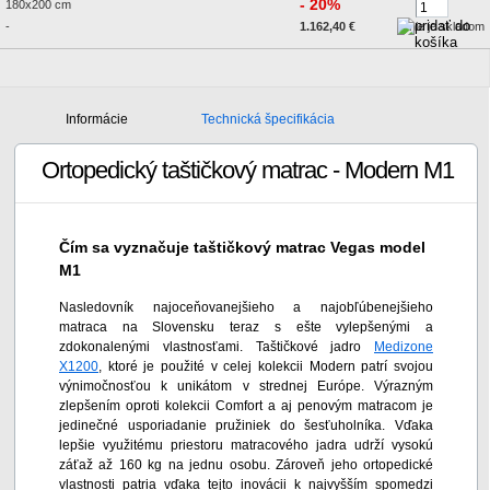
- 20%
180x200 cm
-
1.162,40 €
nie je skladom
Informácie
Technická špecifikácia
Ortopedický taštičkový matrac - Modern M1
Čím sa vyznačuje taštičkový matrac Vegas model
M1
Nasledovník najoceňovanejšieho a najobľúbenejšieho
matraca na Slovensku teraz s ešte vylepšenými a
zdokonalenými vlastnosťami. Taštičkové jadro
Medizone
X1200
, ktoré je použité v celej kolekcii Modern patrí svojou
výnimočnosťou k unikátom v strednej Európe. Výrazným
zlepšením oproti kolekcii Comfort a aj penovým matracom je
jedinečné usporiadanie pružiniek do šesťuholníka. Vďaka
lepšie využitému priestoru matracového jadra udrží vysokú
záťaž až 160 kg na jednu osobu. Zároveň jeho ortopedické
vlastnosti patria vďaka tejto inovácii k najvyšším spomedzi