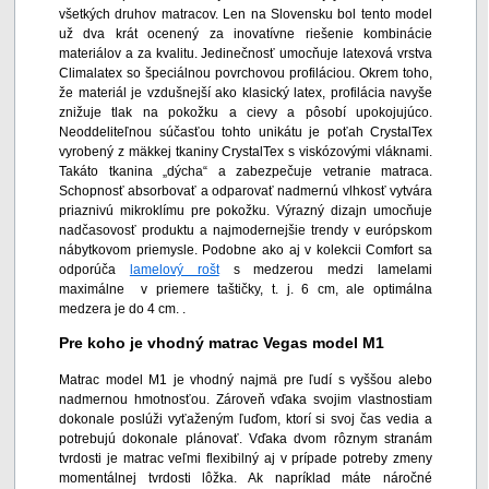
všetkých druhov matracov. Len na Slovensku bol tento model
už dva krát ocenený za inovatívne riešenie kombinácie
materiálov a za kvalitu. Jedinečnosť umocňuje latexová vrstva
Climalatex so špeciálnou povrchovou profiláciou. Okrem toho,
že materiál je vzdušnejší ako klasický latex, profilácia navyše
znižuje tlak na pokožku a cievy a pôsobí upokojujúco.
Neoddeliteľnou súčasťou tohto unikátu je poťah CrystalTex
vyrobený z mäkkej tkaniny CrystalTex s viskózovými vláknami.
Takáto tkanina „dýcha“ a zabezpečuje vetranie matraca.
Schopnosť absorbovať a odparovať nadmernú vlhkosť vytvára
priaznivú mikroklímu pre pokožku. Výrazný dizajn umocňuje
nadčasovosť produktu a najmodernejšie trendy v európskom
nábytkovom priemysle. Podobne ako aj v kolekcii Comfort sa
odporúča
lamelový rošt
s medzerou medzi lamelami
maximálne v priemere taštičky, t. j. 6 cm, ale optimálna
medzera je do 4 cm. .
Pre koho je vhodný matrac Vegas model M1
Matrac model M1 je vhodný najmä pre ľudí s vyššou alebo
nadmernou hmotnosťou. Zároveň vďaka svojim vlastnostiam
dokonale poslúži vyťaženým ľuďom, ktorí si svoj čas vedia a
potrebujú dokonale plánovať. Vďaka dvom rôznym stranám
tvrdosti je matrac veľmi flexibilný aj v prípade potreby zmeny
momentálnej tvrdosti lôžka. Ak napríklad máte náročné