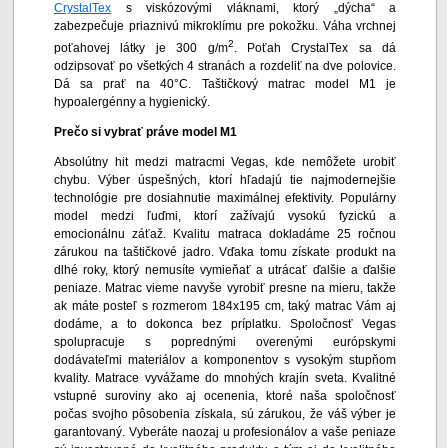
CrystalTex
s viskózovými vláknami, ktorý „dýcha“ a
zabezpečuje priaznivú mikroklímu pre pokožku. Váha vrchnej
2
poťahovej látky je 300 g/m
. Poťah CrystalTex sa dá
odzipsovať po všetkých 4 stranách a rozdeliť na dve polovice.
Dá sa prať na 40°C. Taštičkový matrac model M1 je
hypoalergénny a hygienický.
Prečo si vybrať práve model M1
Absolútny hit medzi matracmi Vegas, kde nemôžete urobiť
chybu. Výber úspešných, ktorí hľadajú tie najmodernejšie
technológie pre dosiahnutie maximálnej efektivity. Populárny
model medzi ľuďmi, ktorí zažívajú vysokú fyzickú a
emocionálnu záťaž. Kvalitu matraca dokladáme 25 ročnou
zárukou na taštičkové jadro. Vďaka tomu získate produkt na
dlhé roky, ktorý nemusíte vymieňať a utrácať ďalšie a ďalšie
peniaze. Matrac vieme navyše vyrobiť presne na mieru, takže
ak máte posteľ s rozmerom 184x195 cm, taký matrac Vám aj
dodáme, a to dokonca bez príplatku.
Spoločnosť Vegas
spolupracuje s poprednými overenými európskymi
dodávateľmi materiálov a komponentov s vysokým stupňom
kvality. Matrace vyvážame do mnohých krajín sveta. Kvalitné
vstupné suroviny ako aj ocenenia, ktoré naša spoločnosť
počas svojho pôsobenia získala, sú zárukou, že váš výber je
garantovaný. Vyberáte naozaj u profesionálov a vaše peniaze