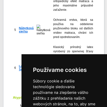
ortopedický efekt matraca a
jeho maximálne prípustné
zaťaženie.
Ochranná vrstva, ktorá sa
používa na oddelenie
Nábytková
pružinového bloku od ďalších
5
sieťka
vrstiev matraca, chráni ich
pred opotrebovaním.
Klasický prírodný latex
vyrobený zo spenenej šťavy
kaučukovníka Hevea bol
vylepšený pridaním
unikátneho chladivého gélu
Latex
6
Používame cookies
SoftGel. Mikrogranuly gélu
SoftGel
vytvárajú optimálnu teplotu pre
spánok, pri ktorej človek
Súbory cookie a ďalšie
rýchlejšie zaspí a obnoví svoju
energiu.
technológie sledovania
používame na zlepšenie vášho
Atypické rozmery
zážitku z prehliadania našich
webových stránok, na to, aby sme
Matrace je možné vyrobiť aj v atypických rozmeroch na 1