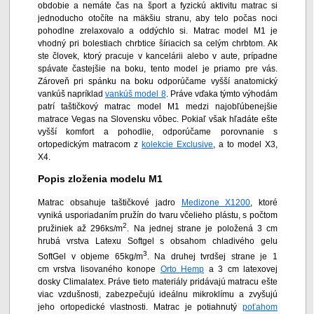
obdobie a nemáte čas na šport a fyzickú aktivitu matrac si
jednoducho otočíte na mäkšiu stranu, aby telo počas noci
pohodlne zrelaxovalo a oddýchlo si. Matrac model M1 je
vhodný pri bolestiach chrbtice šíriacich sa celým chrbtom. Ak
ste človek, ktorý pracuje v kancelárii alebo v aute, prípadne
spávate častejšie na boku, tento model je priamo pre vás.
Zároveň pri spánku na boku odporúčame vyšší anatomický
vankúš napríklad
vankúš model 8
. Práve vďaka týmto výhodám
patrí taštičkový matrac model M1 medzi najobľúbenejšie
matrace Vegas na Slovensku vôbec. Pokiaľ však hľadáte ešte
vyšší komfort a pohodlie, odporúčame porovnanie s
ortopedickým matracom z
kolekcie Exclusive
, a to model X3,
X4.
Popis zloženia modelu M1
Matrac obsahuje taštičkové jadro
Medizone X1200
, ktoré
vyniká usporiadaním pružín do tvaru včelieho plástu, s počtom
2
pružiniek až
296ks/m
. Na jednej strane je položená 3 cm
hrubá vrstva Latexu Softgel s obsahom chladivého gelu
3
SoftGel v objeme 65kg/m
. Na druhej tvrdšej strane je 1
cm vrstva lisovaného konope
Orto Hemp
a 3 cm latexovej
dosky Climalatex. Práve tieto materiály pridávajú matracu ešte
viac vzdušnosti, zabezpečujú ideálnu mikroklímu a zvyšujú
jeho ortopedické vlastnosti. Matrac je potiahnutý
poťahom