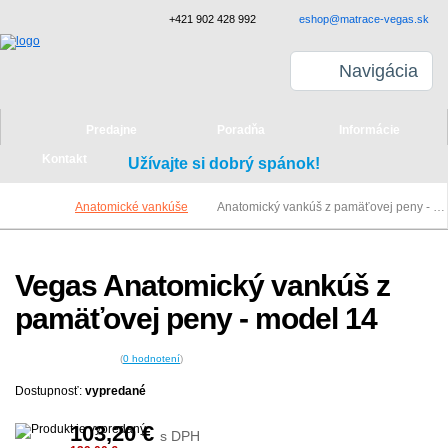
+421 902 428 992
eshop@matrace-vegas.sk
Navigácia
Predajne
Poradňa
Informácie
Kontakt
Užívajte si dobrý spánok!
Anatomické vankúše
Anatomický vankúš z pamäťovej peny - model 14
Vegas Anatomický vankúš z
pamäťovej peny - model 14
(
0
hodnotení
)
Dostupnosť:
vypredané
103,20
€
s DPH