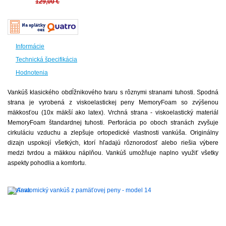
129,00 €
Informácie
Technická špecifikácia
Hodnotenia
Vankúš klasického obdĺžnikového tvaru s rôznymi stranami tuhosti. Spodná
strana je vyrobená z viskoelastickej peny MemoryFoam so zvýšenou
mäkkosťou (10x mäkší ako latex). Vrchná strana - viskoelastický materiál
MemoryFoam štandardnej tuhosti. Perforácia po oboch stranách zvyšuje
cirkuláciu vzduchu a zlepšuje ortopedické vlastnosti vankúša. Originálny
dizajn uspokojí všetkých, ktorí hľadajú rôznorodosť alebo riešia výbere
medzi tvrdou a mäkkou náplňou. Vankúš umožňuje naplno využiť všetky
aspekty pohodlia a komfortu.
-
20%