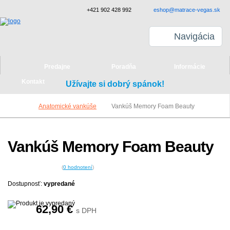
+421 902 428 992
eshop@matrace-vegas.sk
Navigácia
Predajne
Poradňa
Informácie
Kontakt
Užívajte si dobrý spánok!
Anatomické vankúše
Vankúš Memory Foam Beauty
Vankúš Memory Foam Beauty
(
0
hodnotení
)
Dostupnosť:
vypredané
62,90
€
s DPH