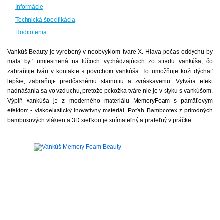
Informácie
Technická špecifikácia
Hodnotenia
Vankúš Beauty je vyrobený v neobvyklom tvare X. Hlava počas oddychu by
mala byť umiestnená na lúčoch vychádzajúcich zo stredu vankúša, čo
zabraňuje tvári v kontakte s povrchom vankúša. To umožňuje koži dýchať
lepšie, zabraňuje
predčasnému starnutiu a zvráskaveniu.
Vytvára efekt
nadnášania sa vo vzduchu, pretože pokožka tváre nie je v styku s vankúšom.
Výplň vankúša je z moderného materiálu MemoryFoam s pamäťovým
efektom - viskoelastický inovatívny materiál. Poťah Bambootex z prírodných
bambusových vlákien a 3D sieťkou je snímateľný a prateľný v práčke.