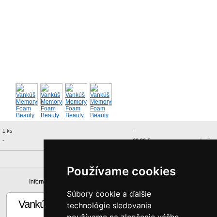
1 ks
-
-
62,90 €
vypredané
Používame cookies
Informácie
Technická špecifikácia
Súbory cookie a ďalšie
Vankúš Memory Foam Beauty
technológie sledovania