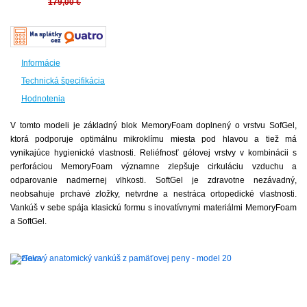
179,00 €
Informácie
Technická špecifikácia
Hodnotenia
V tomto modeli je základný blok MemoryFoam doplnený o vrstvu SofGel,
ktorá podporuje optimálnu mikroklímu miesta pod hlavou a tiež má
vynikajúce hygienické vlastnosti. Reliéfnosť gélovej vrstvy v kombinácii s
perforáciou MemoryFoam významne zlepšuje cirkuláciu vzduchu a
odparovanie nadmernej vlhkosti. SoftGel je zdravotne nezávadný,
neobsahuje prchavé zložky, netvrdne a nestráca ortopedické vlastnosti.
Vankúš v sebe spája klasickú formu s inovatívnymi materiálmi MemoryFoam
a SoftGel.
-
20%