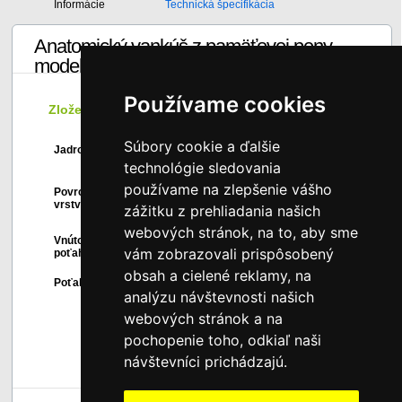
Informácie
Technická špecifikácia
Anatomický vankúš z pamäťovej peny -
model 20
Používame cookies
Zloženie
Súbory cookie a ďalšie
Perforovaný monolit z viskoelastického
Jadro
1
materiálu MemoryFoam zvýšenej mäkkosti.
technológie sledovania
Mäkký syntetický materiál SoftGel s
používame na zlepšenie vášho
Povrchová
chladivým efektom regulujúci mikroklímu a
2
vrstva
zvyšujúci ortopedický efekt hlavného
zážitku z prehliadania našich
bloku.
webových stránok, na to, aby sme
Vnútorný
Nesnímateľný vnútorný poťah zo 100%
3
vám zobrazovali prispôsobený
poťah
bavlny.
obsah a cielené reklamy, na
Snímateľný poťah z trikotovej látky
Poťah
4
Stressfree, neakumuluje statickú elektrinu.
analýzu návštevnosti našich
webových stránok a na
pochopenie toho, odkiaľ naši
návštevníci prichádzajú.