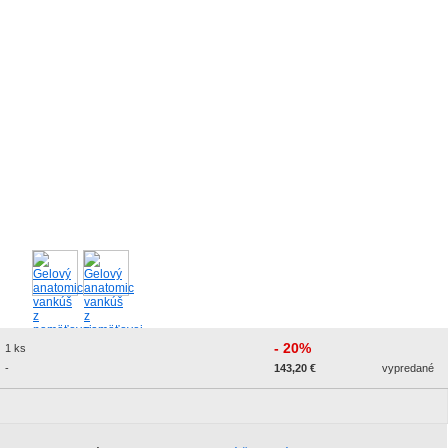
- 20%
1 ks
-
143,20 €
vypredané