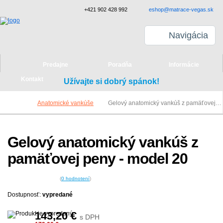
+421 902 428 992
eshop@matrace-vegas.sk
Navigácia
Predajne
Poradňa
Informácie
Kontakt
Užívajte si dobrý spánok!
Anatomické vankúše
Gelový anatomický vankúš z pamäťovej peny - model 20
Gelový anatomický vankúš z
pamäťovej peny - model 20
(
0
hodnotení
)
Dostupnosť:
vypredané
143,20
€
s DPH