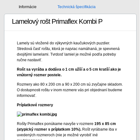
Informácie
Technická špecifikácia
Lamelový rošt Primaflex Kombi P
Lamely sú vložené do výkyvných kaučukových puzdier.
Stredová časť roštu, ktorá je najviac namáhaná, je spevnená
dvojitými lamelami. Tvrdosť lamiel je možné podľa potreby
ručne nastaviť.
Rošt sa vyrába a dodáva o 1 cm užší a o 5 cm kratší ako je
vnútorný rozmer postele.
Rozmery ako 80 x 200 cm a 90 x 200 cm sú zvyčajne skladom.
O dostupnosti roštu v inom rozmere vás pri objednaní budeme
informovať.
Príplatkové rozmery
Rošty Primaflex ponúkame navyše v rozmere
195 x 85 cm
(atypický rozmer s príplatkom 10%).
Rošt vyrábame iba v
uvedených rozmeroch (nie je možné vyrobiť iné