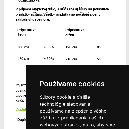
medzirozmery).
V prípade atypickej dĺžky a súčasne aj šírky sa jednotlivé
príplatky sčítajú. Všetky príplatky sa počítajú z ceny
základného rozmeru.
Príplatok za
Príplatok za
šírku
dĺžku
100 cm
+
10%
190 cm
+ 10%
120 cm
+ 30%
210 cm
+ 15%
220 cm
+ 30%
Používame cookies
Iný rozmer, než je základný rozmer roštu, prosím uviesť do
poznámky pri spisovaní objednávky. Budeme Vás kontaktovať
a potvrdíme si s vami cenu konkrétneho rozmeru roštu a tým aj
Súbory cookie a ďalšie
záväznosť vašej objednávky.
technológie sledovania
Doplnky k lamelovým roštom s dreveným rámom
používame na zlepšenie vášho
zážitku z prehliadania našich
Doplnok
Cena
webových stránok, na to, aby sme