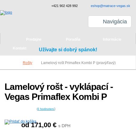
+421 902 428 992
eshop@matrace-vegas.sk
Navigácia
Predajne
Poradňa
Informácie
Kontakt
Užívajte si dobrý spánok!
Rošty
Lamelový rošt Primaflex Kombi P (pravý/ľavý)
Lamelový rošt - vyklápací -
Vegas Primaflex Kombi P
(
0
hodnotení
)
od 171,00
€
s DPH