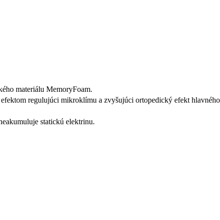
ického materiálu MemoryFoam.
efektom regulujúci mikroklímu a zvyšujúci ortopedický efekt hlavného
.
 neakumuluje statickú elektrinu.