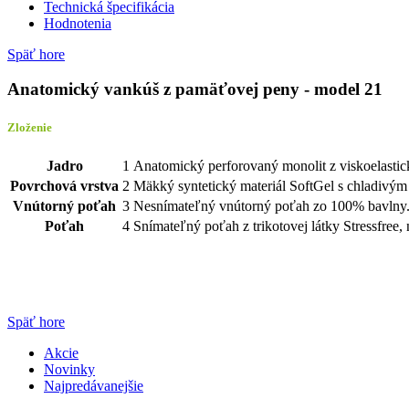
Technická špecifikácia
Hodnotenia
Späť hore
Anatomický vankúš z pamäťovej peny - model 21
Zloženie
Jadro
1
Anatomický perforovaný monolit z viskoelast
Povrchová vrstva
2
Mäkký syntetický materiál SoftGel s chladivým 
Vnútorný poťah
3
Nesnímateľný vnútorný poťah zo 100% bavlny
Poťah
4
Snímateľný poťah z trikotovej látky Stressfree,
Späť hore
Akcie
Novinky
Najpredávanejšie