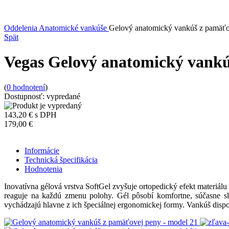
Oddelenia
Anatomické vankúše
Gelový anatomický vankúš z pamäťo
Spät
Vegas Gelový anatomický vankú
(
0
hodnotení
)
Dostupnosť:
vypredané
143,20
€
s DPH
179,00 €
Informácie
Technická špecifikácia
Hodnotenia
Inovatívna gélová vrstva SoftGel zvyšuje ortopedický efekt materiá
reaguje na každú zmenu polohy. Gél pôsobí komfortne, súčasne sl
vychádzajú hlavne z ich špeciálnej ergonomickej formy. Vankúš dis