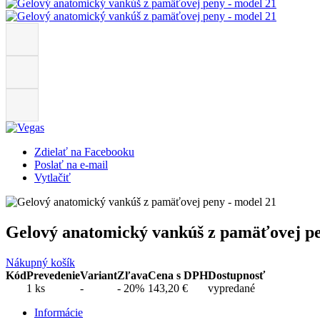
Zdielať na Facebooku
Poslať na e-mail
Vytlačiť
Gelový anatomický vankúš z pamäťovej pe
Nákupný košík
Kód
Prevedenie
Variant
Zľava
Cena s DPH
Dostupnosť
1 ks
-
- 20%
143,20 €
vypredané
Informácie