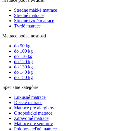
Matrace podľa tvrdosti
Stredne mäkké matrace
Stredné matrace
Stredne tvrdé matrace
Tvrdé matrace
Matrace podľa nosnosti
do 90 kg
do 100 kg
do 110 kg
do 120 kg
do 130 kg
do 140 kg
do 150 kg
Špeciálne kategórie
Luxusné matrace
Detské matrace
Matrace pre alergikov
Ortopedické matrace
Zdravotné matrace
Matrace pre seniorov
Polohovateľné matrace