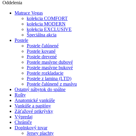
Oddelenia
Matrace Vegas
kolekcia COMFORT
kolekcia MODERN
kolekcia EXCLUSIVE
Špeciálna akcia
Postele
Postele čalúnené
Postele kované
Postele drevené
Postele masívne dubové
Postele masívne bukové
Postele rozkladacie
Postele z lamina (LTD)
Postele čalúnené z masívu
Ostatný nábytok do spálne
Rošty
Anatomické vankúše
Vankúše a paplóny
Záťažové prikrývky
Výpredaj
Chrániče
Doplnkový tovar
Jersey plachty