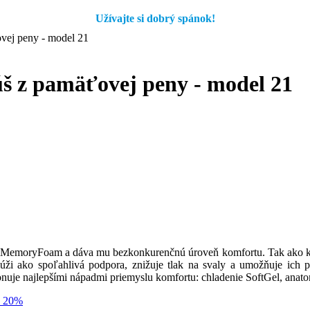
Užívajte si dobrý spánok!
vej peny - model 21
š z pamäťovej peny - model 21
lu MemoryFoam a dáva mu bezkonkurenčnú úroveň komfortu. Tak ako kvap
úži ako spoľahlivá podpora, znižuje tlak na svaly a umožňuje ich p
ponuje najlepšími nápadmi priemyslu komfortu: chladenie SoftGel, an
- 20%