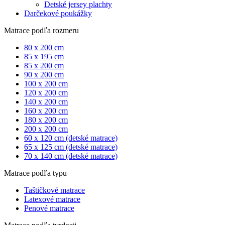
Detské jersey plachty
Darčekové poukážky
Matrace podľa rozmeru
80 x 200 cm
85 x 195 cm
85 x 200 cm
90 x 200 cm
100 x 200 cm
120 x 200 cm
140 x 200 cm
160 x 200 cm
180 x 200 cm
200 x 200 cm
60 x 120 cm (detské matrace)
65 x 125 cm (detské matrace)
70 x 140 cm (detské matrace)
Matrace podľa typu
Taštičkové matrace
Latexové matrace
Penové matrace