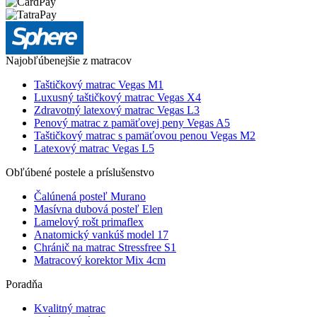
Najobľúbenejšie z matracov
Taštičkový matrac Vegas M1
Luxusný taštičkový matrac Vegas X4
Zdravotný latexový matrac Vegas L3
Penový matrac z pamäťovej peny Vegas A5
Taštičkový matrac s pamäťovou penou Vegas M2
Latexový matrac Vegas L5
Obľúbené postele a príslušenstvo
Čalúnená posteľ Murano
Masívna dubová posteľ Elen
Lamelový rošt primaflex
Anatomický vankúš model 17
Chránič na matrac Stressfree S1
Matracový korektor Mix 4cm
Poradňa
Kvalitný matrac