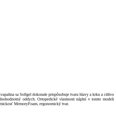
alina sa Softgel dokonale prispôsobuje tvaru hlavy a krku a citlivo
lnohodnotný oddych. Ortopedické vlastnosti náplní v tomto modeli
atomickosť MemoryFoam, ergonomický tvar.