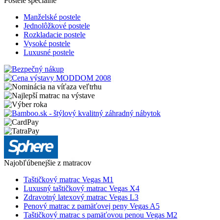
Postele špeciálne
Manželské postele
Jednolôžkové postele
Rozkladacie postele
Vysoké postele
Luxusné postele
Najobľúbenejšie z matracov
Taštičkový matrac Vegas M1
Luxusný taštičkový matrac Vegas X4
Zdravotný latexový matrac Vegas L3
Penový matrac z pamäťovej peny Vegas A5
Taštičkový matrac s pamäťovou penou Vegas M2