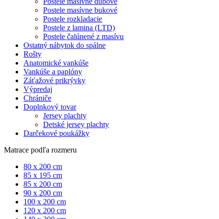
Postele masívne dubové
Postele masívne bukové
Postele rozkladacie
Postele z lamina (LTD)
Postele čalúnené z masívu
Ostatný nábytok do spálne
Rošty
Anatomické vankúše
Vankúše a paplóny
Záťažové prikrývky
Výpredaj
Chrániče
Doplnkový tovar
Jersey plachty
Detské jersey plachty
Darčekové poukážky
Matrace podľa rozmeru
80 x 200 cm
85 x 195 cm
85 x 200 cm
90 x 200 cm
100 x 200 cm
120 x 200 cm