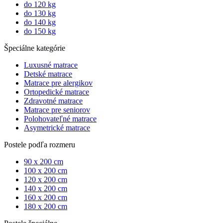
do 120 kg
do 130 kg
do 140 kg
do 150 kg
Špeciálne kategórie
Luxusné matrace
Detské matrace
Matrace pre alergikov
Ortopedické matrace
Zdravotné matrace
Matrace pre seniorov
Polohovateľné matrace
Asymetrické matrace
Postele podľa rozmeru
90 x 200 cm
100 x 200 cm
120 x 200 cm
140 x 200 cm
160 x 200 cm
180 x 200 cm