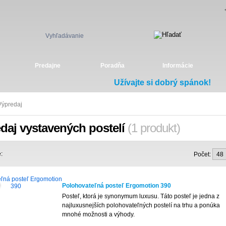
Vyhľadávanie
Predajne
Poradňa
Informácie
Užívajte si dobrý spánok!
Výpredaj
daj vystavených postelí
(1 produkt)
:
Počet:
Polohovateľná posteľ Ergomotion 390
Posteľ, ktorá je synonymum luxusu. Táto posteľ je jedna z
najluxusnejších polohovateľných postelí na trhu a ponúka
mnohé možnosti a výhody.