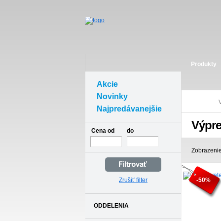
Produkty
Akcie
Novinky
Najpredávanejšie
Výpre
Cena od
do
Zobrazenie
Zrušiť filter
-50%
ODDELENIA