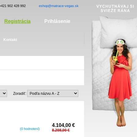
+421 902 428 992
eshop@matrace-vegas.sk
Registrácia
Prihlásenie
Kontakt
Zoradiť:
4.104,00 €
(0 hodnotení)
8.208,00 €