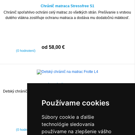
Chránič matraca Stressfree S1
Chránič spoľahlivo ochráni celý matrac zo všetkých strán. Prešívanie s vrstvou
dutého vlákna zosilňuje ochranu matraca a dodáva mu dodatočnú mäkkosť.
od 58,00 €
(0 hodnotení)
Detský chránič na matrac Frotte L4
Detský chránič na matrac z laminovanej froté bavlnenej tkaniny. Bavlnená látka
"dýcha" a dobre absorbuje vlhkosť.
Používame cookies
Súbory cookie a ďalšie
technológie sledovania
od 26,00 €
(0 hodnotení)
používame na zlepšenie vášho