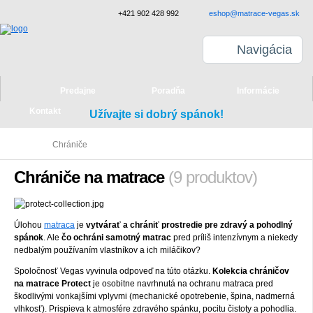
+421 902 428 992
eshop@matrace-vegas.sk
Navigácia
Predajne
Poradňa
Informácie
Kontakt
Užívajte si dobrý spánok!
Chrániče
Chrániče na matrace
(9 produktov)
Úlohou
matraca
je
vytvárať a chrániť prostredie pre zdravý a pohodlný
spánok
. Ale
čo ochráni samotný matrac
pred príliš intenzívnym a niekedy
nedbalým používaním vlastníkov a ich miláčikov?
Spoločnosť Vegas vyvinula odpoveď na túto otázku.
Kolekcia chráničov
na matrace Protect
je osobitne navrhnutá na ochranu matraca pred
škodlivými vonkajšími vplyvmi (mechanické opotrebenie, špina, nadmerná
vlhkosť). Prispieva k atmosfére zdravého spánku, pocitu čistoty a pohodlia.