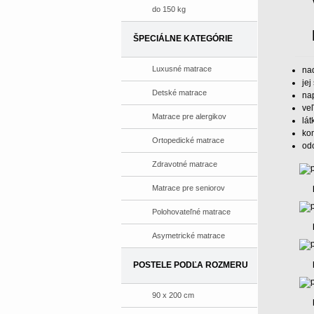
do 150 kg
ŠPECIÁLNE KATEGÓRIE
Luxusné matrace
na
jej
Detské matrace
nap
veľ
Matrace pre alergikov
lát
kom
Ortopedické matrace
odo
Zdravotné matrace
Matrace pre seniorov
Polohovateľné matrace
Asymetrické matrace
POSTELE PODĽA ROZMERU
90 x 200 cm