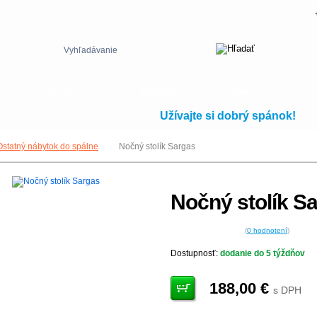
Vyhľadávanie
Predajne
Poradňa
Informácie
Užívajte si dobrý spánok!
Ostatný nábytok do spálne
Nočný stolík Sargas
Nočný stolík S
(
0
hodnotení
)
Dostupnosť:
dodanie do 5 týždňov
188,00
€
s DPH