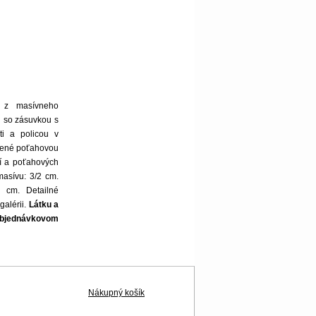
s z masívneho
 so zásuvkou s
i a policou v
únené poťahovou
ní a poťahových
masívu: 3/2 cm.
 cm. Detailné
galérii.
Látku a
objednávkovom
Nákupný košík