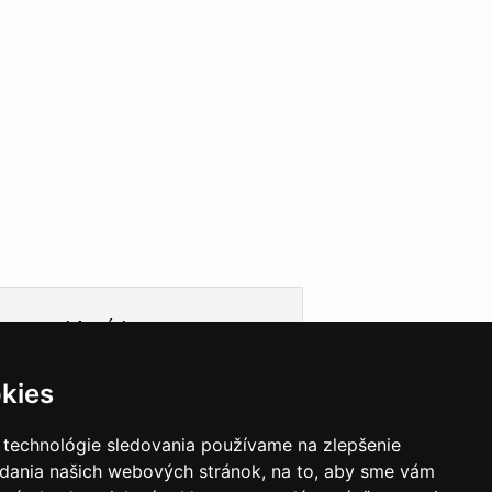
Informácie
Obchodné podmienky
kies
Ochrana osobných údajov
Cookies
Doprava
 technológie sledovania používame na zlepšenie
Garancie a záruky
adania našich webových stránok, na to, aby sme vám
VEGAS Group