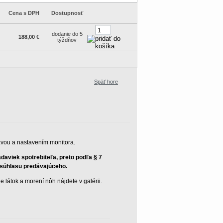
Cena s DPH
Dostupnosť
dodanie do 5
188,00 €
týždňov
Späť hore
ravou a nastavením monitora.
aviek spotrebiteľa, preto podľa § 7
z súhlasu predávajúceho.
 látok a morení nôh nájdete v galérii.