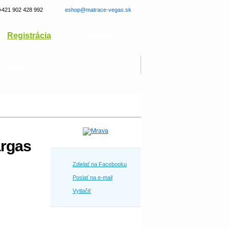
+421 902 428 992
eshop@matrace-vegas.sk
Registrácia
Prihlásenie
Kontakt
argas
Zdielať na Facebooku
Poslať na e-mail
Vytlačiť