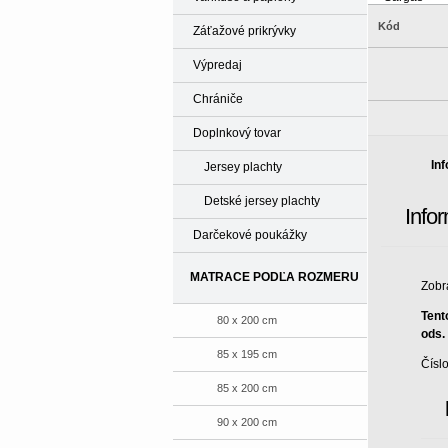
Kód
Záťažové prikrývky
Výpredaj
Chrániče
Doplnkový tovar
In
Jersey plachty
Detské jersey plachty
Info
Darčekové poukážky
MATRACE PODĽA ROZMERU
Zobr
Tent
80 x 200 cm
ods.
85 x 195 cm
Čísl
85 x 200 cm
90 x 200 cm