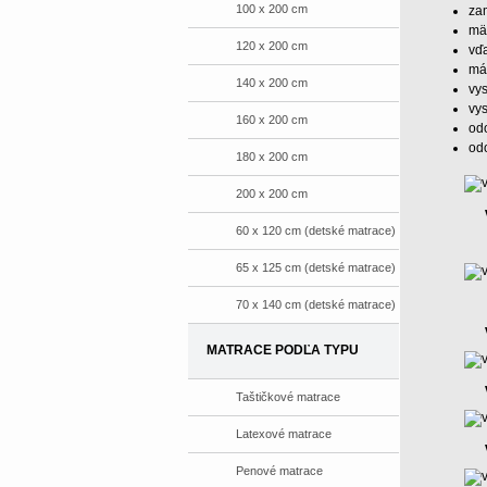
100 x 200 cm
zam
mä
120 x 200 cm
vďa
má
140 x 200 cm
vy
vys
160 x 200 cm
odo
odo
180 x 200 cm
200 x 200 cm
60 x 120 cm (detské matrace)
65 x 125 cm (detské matrace)
70 x 140 cm (detské matrace)
MATRACE PODĽA TYPU
Taštičkové matrace
Latexové matrace
Penové matrace