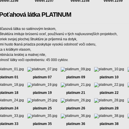
velvet 2256
velvet 2257
velvet 2258
velvet 2259
Poťahová látka PLATINUM
dčasová látka so saténovým leskom,
 štruktúra imituje brúsenú oceľ, používanú v tých najluxusnejších projektoch,
riek svojej plochej štruktúre je príjemná na dotyk,
mi husto tkaná priadza poskytuje vysokú odolnosť voči oderu,
ka s krátkym vlasom,
binácia lesklej a matnej nite,
lnosť látky voči opotrebeniu: 45 000 cyklov.
platinum 01
platinum 07
platinum 09
platinum 10
platinum 18
platinum 19
platinum 21
platinum 22
platinum 24
platinum 25
platinum 26
platinum 28
platinum 33
platinum 35
platinum 36
platinum 38