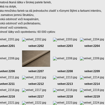
atová tkaná látka v širokej palete farieb,
kká na dotyk,
ka množstvu farieb sa dá jednoducho zladiť s rôznymi štýlmi a farbami interiéru,
 zamatovo jemnú štruktúru,
soká odolnosť voči kvapalinám,
oká odolnosť voči poškriabaniu,
lnosť voči vznieteniu,
lnosť látky voči opotrebeniu: 60 000 cyklov.
velvet 2201
velvet 2202
velvet 2203
velvet 2204
velvet 2206
velvet 2207
velvet 2208
velvet 2209
velvet 2211
velvet 2212
velvet 2213
velvet 2214
velvet 2216
velvet 2217
velvet 2218
velvet 2219