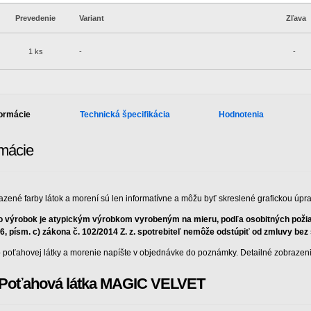
Prevedenie
Variant
Zľava
1 ks
-
-
formácie
Technická špecifikácia
Hodnotenia
rmácie
azené farby látok a morení sú len informatívne a môžu byť skreslené grafickou úp
o výrobok je atypickým výrobkom vyrobeným na mieru, podľa osobitných požiad
 6, písm. c) zákona č. 102/2014 Z. z. spotrebiteľ nemôže odstúpiť od zmluvy be
o poťahovej látky a morenie napíšte v objednávke do poznámky. Detailné zobrazenie
Poťahová látka MAGIC VELVET