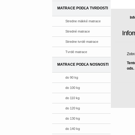
MATRACE PODĽA TVRDOSTI
In
Stredne mäkké matrace
Info
Stredné matrace
Stredne tvrdé matrace
Tvrdé matrace
Zobr
Tent
MATRACE PODĽA NOSNOSTI
ods.
do 90 kg
do 100 kg
do 110 kg
do 120 kg
do 130 kg
do 140 kg