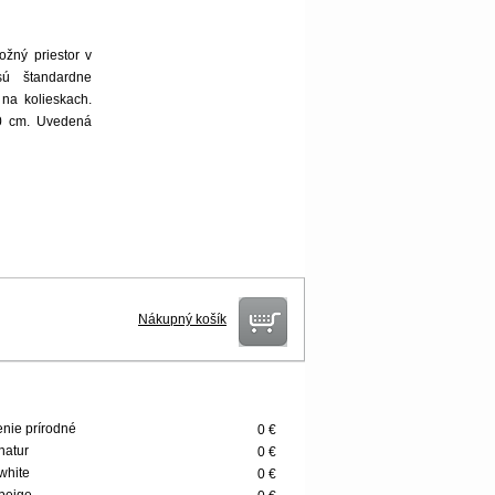
ožný priestor v
sú štandardne
na kolieskach.
0 cm. Uvedená
Nákupný košík
nie prírodné
0 €
 natur
0 €
 white
0 €