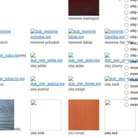
olej
olej
olej
morenie mahagon
olej
olej
olej
olej 
orech
morenie prírodné
morenie tabák
morenie čerešňa
olej
olej
olej
olej
olej
olej white
olej alder
olej cherry
more
more
more
cco
olej dark
mor
olej walnut
olej beige
more
more
more
olej
olej milk
olej red
olej orange