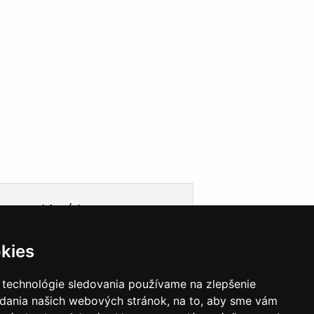
Informácie
Obchodné podmienky
kies
Ochrana osobných údajov
Cookies
Doprava
 technológie sledovania používame na zlepšenie
Garancie a záruky
adania našich webových stránok, na to, aby sme vám
VEGAS Group