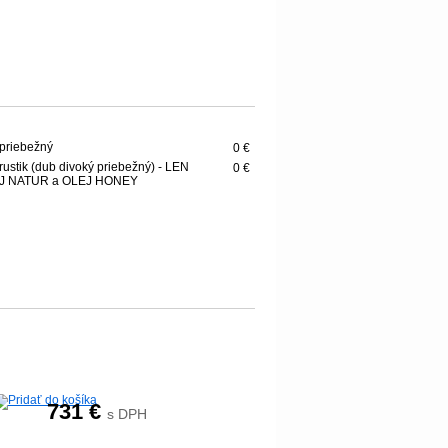
priebežný
0 €
rustik (dub divoký priebežný) - LEN
0 €
J NATUR a OLEJ HONEY
731
€
s DPH