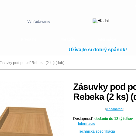
Vyhľadávanie
Predajne
Poradňa
Informácie
Užívajte si dobrý spánok!
Zásuvky pod posteľ Rebeka (2 ks) (dub)
Zásuvky pod po
Rebeka (2 ks) (
(
0
hodnotení
)
Dostupnosť:
dodanie do 12 týždňov
Informácie
Technická špecifikácia