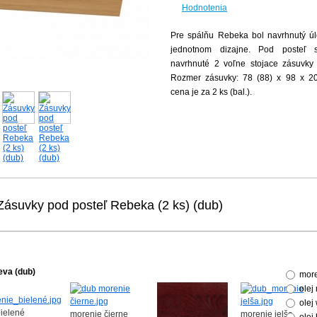
Hodnotenia
Pre spálňu Rebeka bol navrhnutý úl
jednotnom dizajne. Pod posteľ 
navrhnuté 2 voľne stojace zásuvky 
Rozmer zásuvky: 78 (88) x 98 x 2
cena je za 2 ks (bal.).
Zásuvky pod posteľ Rebeka (2 ks) (dub)
eva (dub)
more
olej
olej
ielené
morenie čierne
morenie jelša