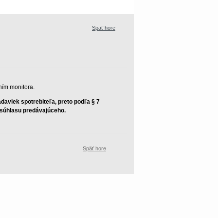
Späť hore
ním monitora.
aviek spotrebiteľa, preto podľa § 7
z súhlasu predávajúceho.
Späť hore