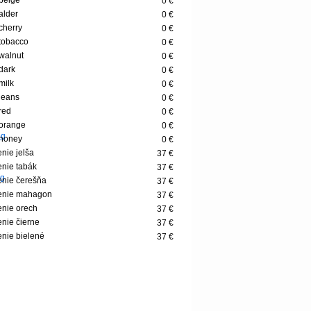
 beige
0 €
 alder
0 €
 cherry
0 €
 tobacco
0 €
 walnut
0 €
 dark
0 €
milk
0 €
 jeans
0 €
 red
0 €
 orange
0 €
 honey
0 €
nie jelša
37 €
nie tabák
37 €
nie čerešňa
37 €
enie mahagon
37 €
nie orech
37 €
nie čierne
37 €
nie bielené
37 €