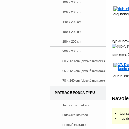
100 x 200 cm
120 x 200 cm
olej hone
140 x 200 cm
160 x 200 cm
Typ dubov
180 x 200 cm
200 x 200 cm
Dub divok
60 x 120 cm (detské matrace)
65 x 125 cm (detské matrace)
dub rustik
70 x 140 cm (detské matrace)
MATRACE PODĽA TYPU
Navole
Taštičkové matrace
Úprav
Latexové matrace
Typ d
Penové matrace