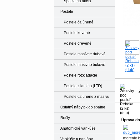
Špeciálna akcia
Postele
Postele čalúnené
Postele kované
Postele drevené
Postele masívne dubové
Postele masívne bukové
Postele rozkladacie
Postele z lamina (LTD)
Postele čalúnené z masívu
Ostatný nábytok do spálne
Rošty
Úprava dr
Anatomické vankúše
morenie b
Vankúše a paplóny