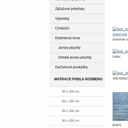
Záťažové prikrývky
Výpredaj
Chrániče
Doplnkový tovar
morenie 
Jersey plachty
natur
Detské jersey plachty
Darčekové poukážky
olej toba
MATRACE PODĽA ROZMERU
80 x 200 cm
85 x 195 cm
85 x 200 cm
90 x 200 cm
jeans