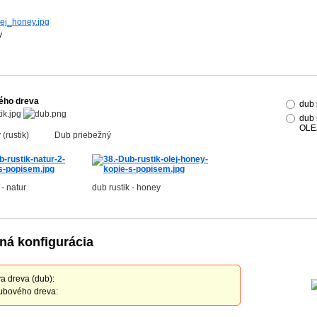
y
ého dreva
dub 
dub 
OLE
ý (rustik) Dub priebežný
 - natur
dub rustik - honey
ná konfigurácia
a dreva (dub):
ubového dreva: