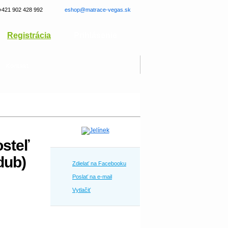
+421 902 428 992
eshop@matrace-vegas.sk
Registrácia
Prihlásenie
Kontakt
steľ
dub)
Zdielať na Facebooku
Poslať na e-mail
Vytlačiť