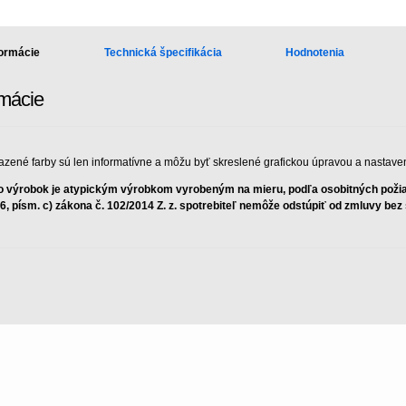
formácie
Technická špecifikácia
Hodnotenia
rmácie
azené farby sú len informatívne a môžu byť skreslené grafickou úpravou a nastave
o výrobok je atypickým výrobkom vyrobeným na mieru, podľa osobitných požiad
 6, písm. c) zákona č. 102/2014 Z. z. spotrebiteľ nemôže odstúpiť od zmluvy be