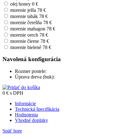
olej honey
0 €
morenie jelša
78 €
morenie tabák
78 €
morenie čerešňa
78 €
morenie mahagon
78 €
morenie orech
78 €
morenie čierne
78 €
morenie bielené
78 €
Navolená konfigurácia
Rozmer postele:
Úprava dreva (buk):
0
€
s DPH
Informácie
Technická špecifikácia
Hodnotenia
Vhodné doplnky
Späť hore