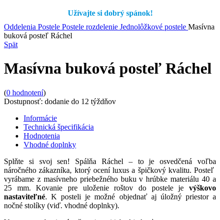
Užívajte si dobrý spánok!
Oddelenia
Postele
Postele rozdelenie
Jednolôžkové postele
Masívna
buková posteľ Ráchel
Spät
Masívna buková posteľ Ráchel
(
0
hodnotení
)
Dostupnosť:
dodanie do 12 týždňov
Informácie
Technická špecifikácia
Hodnotenia
Vhodné doplnky
Splňte si svoj sen! Spálňa Ráchel – to je osvedčená voľba
náročného zákazníka, ktorý ocení luxus a špičkový kvalitu. Posteľ
vyrábame z masívneho priebežného buku v hrúbke materiálu 40 a
25 mm. Kovanie pre uloženie roštov do postele je
výškovo
nastaviteľné
. K posteli je možné objednať aj úložný priestor a
nočné stolíky (viď. vhodné doplnky).