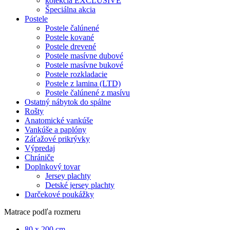
kolekcia EXCLUSIVE
Špeciálna akcia
Postele
Postele čalúnené
Postele kované
Postele drevené
Postele masívne dubové
Postele masívne bukové
Postele rozkladacie
Postele z lamina (LTD)
Postele čalúnené z masívu
Ostatný nábytok do spálne
Rošty
Anatomické vankúše
Vankúše a paplóny
Záťažové prikrývky
Výpredaj
Chrániče
Doplnkový tovar
Jersey plachty
Detské jersey plachty
Darčekové poukážky
Matrace podľa rozmeru
80 x 200 cm