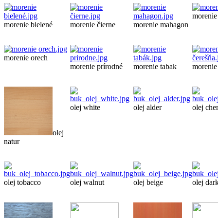
morenie 
morenie bielené
morenie čierne
morenie mahagon
morenie orech
morenie prírodné
morenie tabak
morenie
olej white
olej alder
olej che
olej
natur
olej tobacco
olej walnut
olej beige
olej dar