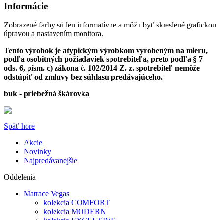
Informácie
Zobrazené farby sú len informatívne a môžu byť skreslené grafickou
úpravou a nastavením monitora.
Tento výrobok je atypickým výrobkom vyrobeným na mieru,
podľa osobitných požiadaviek spotrebiteľa, preto podľa § 7
ods. 6, písm. c) zákona č. 102/2014 Z. z. spotrebiteľ nemôže
odstúpiť od zmluvy bez súhlasu predávajúceho.
buk - priebežná škárovka
Späť hore
Akcie
Novinky
Najpredávanejšie
Oddelenia
Matrace Vegas
kolekcia COMFORT
kolekcia MODERN