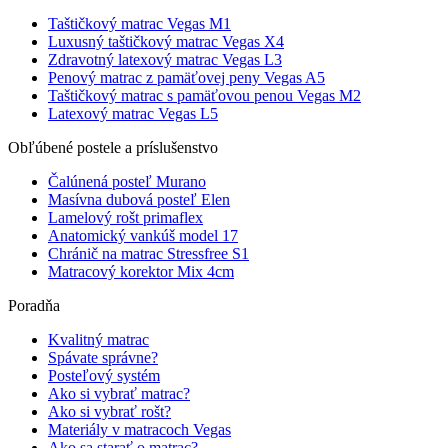
Taštičkový matrac Vegas M1
Luxusný taštičkový matrac Vegas X4
Zdravotný latexový matrac Vegas L3
Penový matrac z pamäťovej peny Vegas A5
Taštičkový matrac s pamäťovou penou Vegas M2
Latexový matrac Vegas L5
Obľúbené postele a príslušenstvo
Čalúnená posteľ Murano
Masívna dubová posteľ Elen
Lamelový rošt primaflex
Anatomický vankúš model 17
Chránič na matrac Stressfree S1
Matracový korektor Mix 4cm
Poradňa
Kvalitný matrac
Spávate správne?
Posteľový systém
Ako si vybrať matrac?
Ako si vybrať rošt?
Materiály v matracoch Vegas
Ako sa starať o matrac?