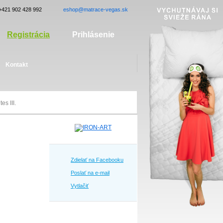
+421 902 428 992
eshop@matrace-vegas.sk
Registrácia
Prihlásenie
Kontakt
s III.
Zdielať na Facebooku
Poslať na e-mail
Vytlačiť