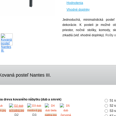
Hodnotenia
Vhodné doplnky
Jednoduchá, minimalistická poste
dekorácie. K posteli je možné ob
priestor, nočné stolíky, komody, s
zrkadlá (viď. vhodné doplnky).
Rošty 
Kovaná posteľ Nantes III.
rba dreva kovaného nábytku (dub a smrek)
S1 s
S2 s
S3 
D2
D3