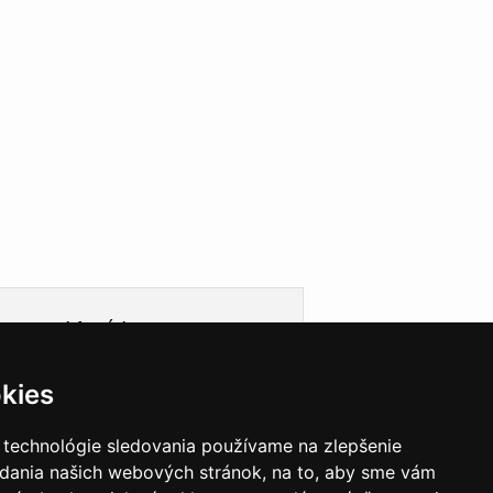
Informácie
Obchodné podmienky
kies
Ochrana osobných údajov
Cookies
Doprava
 technológie sledovania používame na zlepšenie
Garancie a záruky
adania našich webových stránok, na to, aby sme vám
VEGAS Group