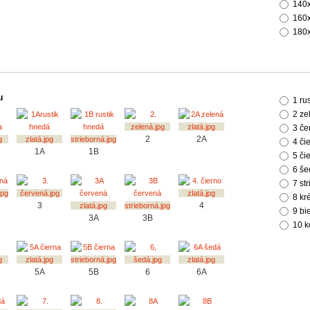
140
160
180
u
1 ru
2 ze
3 če
2
2A
4 či
1A
1B
5 či
6 še
7 st
8 k
3
4
9 bi
3A
3B
10 k
5A
5B
6
6A