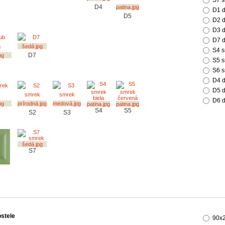
S7 s
D4
D1 
D5
D2 d
D3 
D7 
S4 s
D7
S5 s
S6 s
D4 d
D5 d
D6 d
S4
S5
S2
S3
S7
stele
90x