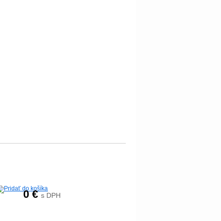
0
€
s DPH