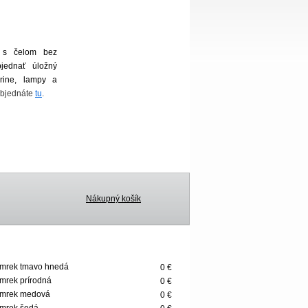
ľ s čelom bez
jednať úložný
krine, lampy a
objednáte
tu
.
Nákupný košík
mrek tmavo hnedá
0 €
mrek prírodná
0 €
smrek medová
0 €