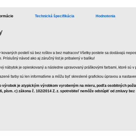
formácie
Technická špecifikácia
Hodnotenia
y
 kovaných postelí sú bez roštov a bez matracov! Všetky postele sa dodávajú nep
. Príslušný návod ako aj záručný list je pribalený v balíku!
vý nábytok je opieskovaný a následne upravovaný práškovými farbami, ktoré sú v p
azené farby sú len informatívne a môžu byť skreslené grafickou úpravou a nastave
o výrobok je atypickým výrobkom vyrobeným na mieru, podľa osobitných požiad
 6, písm. c) zákona č. 102/2014 Z. z. spotrebiteľ nemôže odstúpiť od zmluvy be