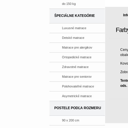
do 150 kg
In
ŠPECIÁLNE KATEGÓRIE
Luxusné matrace
Farb
Detské matrace
Matrace pre alergikov
Ceny
obale
Ortopedické matrace
Kovo
Zdravotné matrace
Zobr
Matrace pre seniorov
Tent
ods.
Polohovateľné matrace
Asymetrické matrace
POSTELE PODĽA ROZMERU
90 x 200 cm