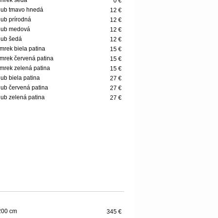
mrek šedá
0 €
dub tmavo hnedá
12 €
ub prírodná
12 €
dub medová
12 €
dub šedá
12 €
mrek biela patina
15 €
mrek červená patina
15 €
mrek zelená patina
15 €
ub biela patina
27 €
ub červená patina
27 €
ub zelená patina
27 €
200 cm
345 €