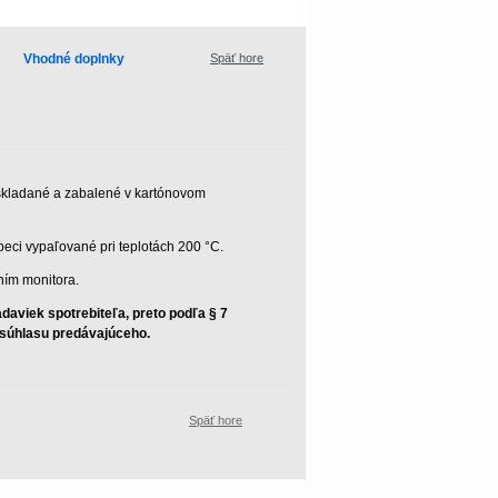
Vhodné doplnky
Späť hore
oskladané a zabalené v kartónovom
eci vypaľované pri teplotách 200 °C.
ním monitora.
aviek spotrebiteľa, preto podľa § 7
z súhlasu predávajúceho.
Späť hore