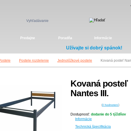
Vyhľadávanie
Predajne
Poradňa
Informácie
Užívajte si dobrý spánok!
Postele
Postele rozdelenie
Jednolôžkové postele
Kovaná posteľ Nante
Kovaná posteľ
Nantes III.
(
0
hodnotení
)
Dostupnosť:
dodanie do 5 týždňov
Informácie
Technická špecifikácia