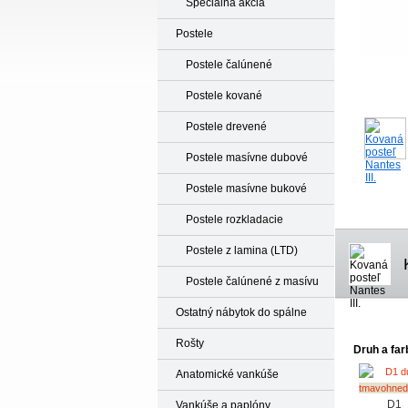
Špeciálna akcia
Postele
Postele čalúnené
Postele kované
Postele drevené
Postele masívne dubové
Postele masívne bukové
Postele rozkladacie
Postele z lamina (LTD)
Postele čalúnené z masívu
Ostatný nábytok do spálne
Rošty
Druh a fa
Anatomické vankúše
D1
Vankúše a paplóny