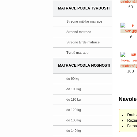
6B
MATRACE PODĽA TVRDOSTI
Stredne mäkké matrace
Stredné matrace
9
Stredne tvrdé matrace
Tvrdé matrace
MATRACE PODĽA NOSNOSTI
10B
do 90 kg
do 100 kg
Navole
do 110 kg
do 120 kg
Druh 
do 130 kg
Rozme
Farba
do 140 kg