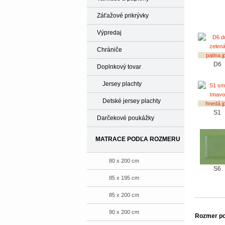
Záťažové prikrývky
Výpredaj
Chrániče
D6
Doplnkový tovar
Jersey plachty
Detské jersey plachty
S1
Darčekové poukážky
MATRACE PODĽA ROZMERU
80 x 200 cm
S6
85 x 195 cm
85 x 200 cm
90 x 200 cm
Rozmer po