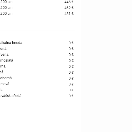
x200 cm
446 €
x200 cm
462 €
x200 cm
481 €
stikálna hneda
0 €
lená
0 €
rvená
0 €
ernozlatá
0 €
erna
0 €
dá
0 €
rieborná
0 €
rémová
0 €
ela
0 €
ováčska šedá
0 €