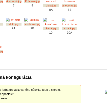
7
8
8A
8B
9A
9B
10
10A
ná konfigurácia
a farba dreva kovaného nábytku (dub a smrek):
r postele:
 kovu: