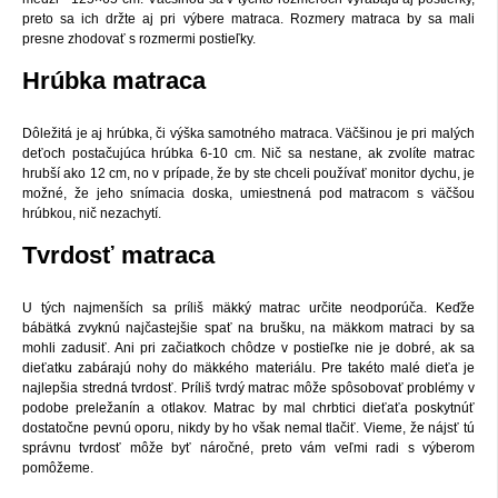
preto sa ich držte aj pri výbere matraca. Rozmery matraca by sa mali
presne zhodovať s rozmermi postieľky.
Hrúbka matraca
Dôležitá je aj hrúbka, či výška samotného matraca. Väčšinou je pri malých
deťoch postačujúca hrúbka 6-10 cm. Nič sa nestane, ak zvolíte matrac
hrubší ako 12 cm, no v prípade, že by ste chceli používať monitor dychu, je
možné, že jeho snímacia doska, umiestnená pod matracom s väčšou
hrúbkou, nič nezachytí.
Tvrdosť matraca
U tých najmenších sa príliš mäkký matrac určite neodporúča. Keďže
bábätká zvyknú najčastejšie spať na brušku, na mäkkom matraci by sa
mohli zadusiť. Ani pri začiatkoch chôdze v postieľke nie je dobré, ak sa
dieťatku zabárajú nohy do mäkkého materiálu. Pre takéto malé dieťa je
najlepšia stredná tvrdosť. Príliš tvrdý matrac môže spôsobovať problémy v
podobe preležanín a otlakov. Matrac by mal chrbtici dieťaťa poskytnúť
dostatočne pevnú oporu, nikdy by ho však nemal tlačiť. Vieme, že nájsť tú
správnu tvrdosť môže byť náročné, preto vám veľmi radi s výberom
pomôžeme.