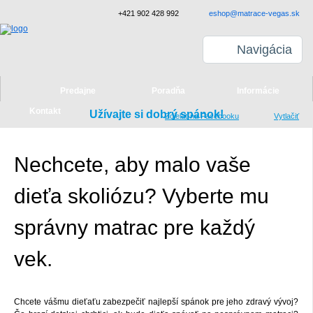
+421 902 428 992
eshop@matrace-vegas.sk
Navigácia
Predajne
Poradňa
Informácie
Kontakt
Užívajte si dobrý spánok!
Zdielať na Facebooku
Vytlačiť
Nechcete, aby malo vaše
dieťa skoliózu? Vyberte mu
správny matrac pre každý
vek.
Chcete vášmu dieťaťu zabezpečiť najlepší spánok pre jeho zdravý vývoj?