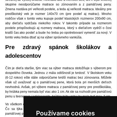
skupine neodporúčame matrace so zónovaním a z pamäťovej peny.
Zmena nastáva pri veľkosti postele, a teda aj veľkosti matraca. Ideálny pre
predškolský vek je rozmer 140x70 cm (pre posteľ aj matrac). Mnoho
rodičov však v tomto veku kupuje posteľ klasických rozmerov 200x90 cm,
aby dieťaťu vydržala niekoľko rokov. V takomto prípade sa rozmerom
postele prispôsobujú aj rozmery matraca, ktorý s dieťaťom vydrží o čosi
kratší čas ako posteľ a bude ho treba po opotrebovaní vymeniť za nový. V
tomto veku treba dbať aj na výber správneho vankúša.
Pre zdravý spánok školákov a
adolescentov
Čím je dieťa staršie, tým viac sa výber matraca stotožňuje s výberom pre
dospelého človeka. Jednou z mála odlišností je tvrdosť. V školskom veku
(6-12 rokov) ešte stále odporúčame tvrdší matrac bez zónovania. Môžete
však už uvažovať aj o pamäťovej pene, ktorá bola pri menších deťoch
nevhodná. Avšak, pri výbere matraca z pamäťovej peny pre predškoláka,
by hrúbka peny nemala byť viac ako 1 cm. Ak ste sa rozhodli pre pamäťovú
penu u teenegera / adolescenta, hrúbka tejto vrstvy by mala byť max. 2 cm.
Vo všetkom ostatnom pri výbere platia podobné kritéria ako u dospelých.
Čo sa týka veku nad 18 rokov, netreba viac dbať na hrúbku vrstvy
Používame cookies
pamäťovej peny, keďže chrbtica sa už nevyvíja. Ak máte doma školáka či