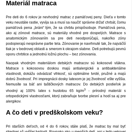
Materiál matraca
Pre deti do 6 rokov je nevhodný matrac z pamäťovej peny. Dieťa v tomto
veku neustále rastie, vyvíja sa a musí sa naučiť správne držať chrbát, čomu
pamäťová pena „bráni“ tým, že sa chrbtu prispôsobuje. Pamäťová pena,
ako aj zónové matrace, sú materiály vhodné pre dospelých. Matrace s
anatomickým zónovaním sa pre deti neodporúčajú, nakoľko zóny
podopierajú nesprávne partie tela. Zónovanie je navrhnuté tak, že najväčší
tlak je v bedrovej oblasti a smerom k okrajom slabne. Deti potrebujú pevnú
oporu chrbtice a jednotnú ložnú plochu – bez zónovania.
Naopak vhodným materiálom detských matracov sú kokosové vlákna.
Matrace s kokosovou doskou majú antialergické a antibakteriálne
vlastnosti, dokážu odvádzať vlhkosť, sú optimálne tvrdé, pružné a majú
dobrú životnosť. Pri impregnácii dosky latexom je jej životnosť ešte vyššia.
Nemusíte sa báť ani taštičkových matracov. Do detských postieľok je
3
vhodný aj 100% latex s hustotou 65 kg/m
- prírodný materiál s
ortopedickými vlastnosťami, ktorý zabraňuje tvorbe plesní a hodí sa aj pre
alergikov.
A čo deti v predškolskom veku?
Pri starších deťoch, od 4 do 6 rokov, stále platí, že matrac by mal byť
strednej až vyššej tvrdosti. Rovnako ako u menších detí, ani v tejto vekovej