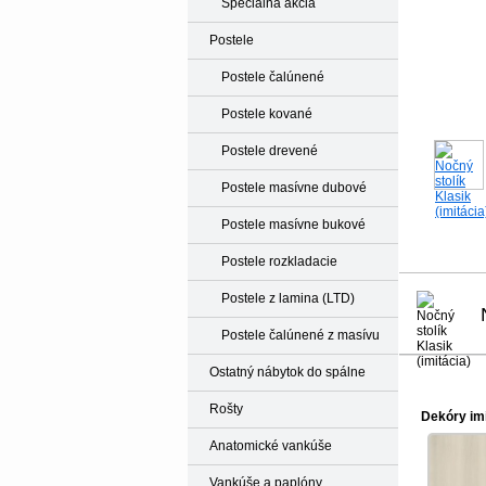
Špeciálna akcia
Postele
Postele čalúnené
Postele kované
Postele drevené
Postele masívne dubové
Postele masívne bukové
Postele rozkladacie
Postele z lamina (LTD)
Postele čalúnené z masívu
Ostatný nábytok do spálne
Rošty
Dekóry im
Anatomické vankúše
Vankúše a paplóny