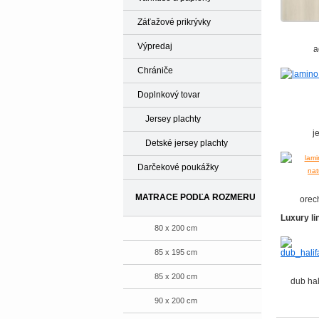
Záťažové prikrývky
Výpredaj
a
Chrániče
Doplnkový tovar
Jersey plachty
j
Detské jersey plachty
Darčekové poukážky
MATRACE PODĽA ROZMERU
orec
Luxury li
80 x 200 cm
85 x 195 cm
85 x 200 cm
dub hal
90 x 200 cm