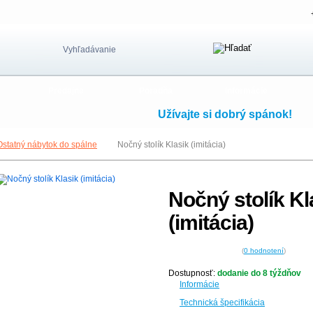
Vyhľadávanie
Predajne
Poradňa
Informácie
Užívajte si dobrý spánok!
Ostatný nábytok do spálne
Nočný stolík Klasik (imitácia)
Nočný stolík Kl
(imitácia)
(
0
hodnotení
)
Dostupnosť:
dodanie do 8 týždňov
Informácie
Technická špecifikácia