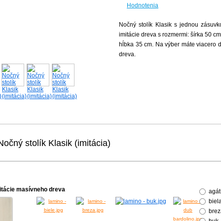
Hodnotenia
Nočný stolík Klasik s jednou zásuv
imitácie dreva s rozmermi: šírka 50 c
hĺbka 35 cm. Na výber máte viacero d
dreva.
Nočný stolík Klasik (imitácia)
itácie masívneho dreva
agát
biel
brez