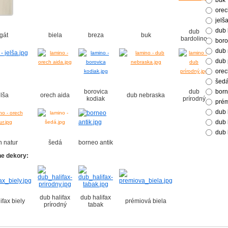
buk
orec
jelš
dub 
dub
gát
biela
breza
buk
bardolino
boro
dub 
dub 
orec
šedá
borovica
dub
born
elša
orech aida
dub nebraska
kodiak
prírodný
prém
dub 
dub 
dub 
h natur
šedá
borneo antik
ne dekory:
dub halifax
dub halifax
ifax biely
prémiová biela
prírodný
tabak