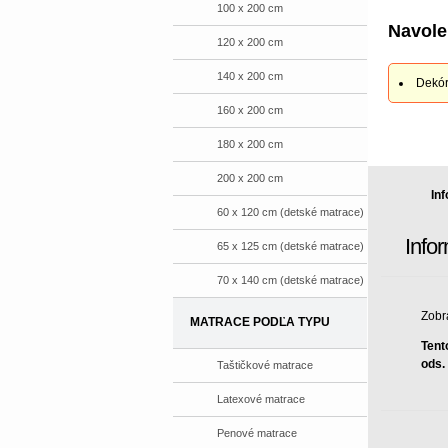
100 x 200 cm
Navole
120 x 200 cm
140 x 200 cm
Dekór
160 x 200 cm
180 x 200 cm
200 x 200 cm
In
60 x 120 cm (detské matrace)
Info
65 x 125 cm (detské matrace)
70 x 140 cm (detské matrace)
Zobr
MATRACE PODĽA TYPU
Tent
ods.
Taštičkové matrace
Latexové matrace
Penové matrace