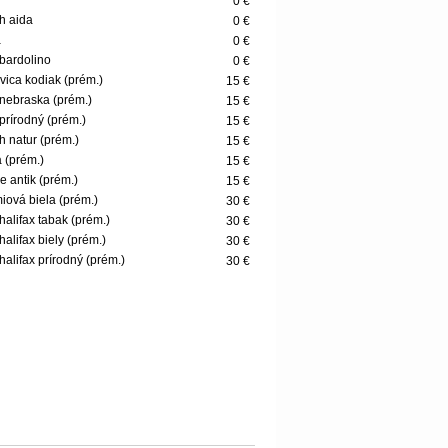
0 €
h aida
0 €
a
0 €
bardolino
0 €
vica kodiak (prém.)
15 €
nebraska (prém.)
15 €
prírodný (prém.)
15 €
h natur (prém.)
15 €
 (prém.)
15 €
e antik (prém.)
15 €
iová biela (prém.)
30 €
halifax tabak (prém.)
30 €
halifax biely (prém.)
30 €
halifax prírodný (prém.)
30 €