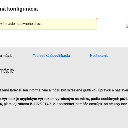
ná konfigurácia
y imitácie masívneho dreva:
formácie
Technická špecifikácia
Hodnotenia
rmácie
azené farby sú len informatívne a môžu byť skreslené grafickou úpravou a nastave
o výrobok je atypickým výrobkom vyrobeným na mieru, podľa osobitných požiad
 6, písm. c) zákona č. 102/2014 Z. z. spotrebiteľ nemôže odstúpiť od zmluvy be