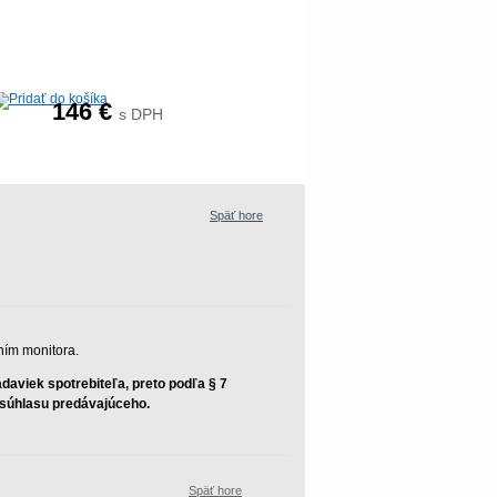
146
€
s DPH
Späť hore
ním monitora.
aviek spotrebiteľa, preto podľa § 7
z súhlasu predávajúceho.
Späť hore