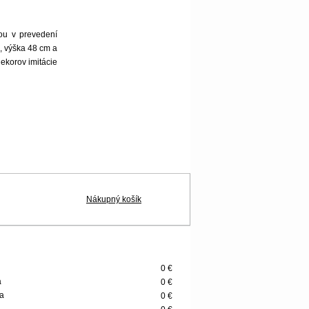
kou v prevedení
m, výška 48 cm a
ekorov imitácie
Nákupný košík
0 €
a
0 €
a
0 €