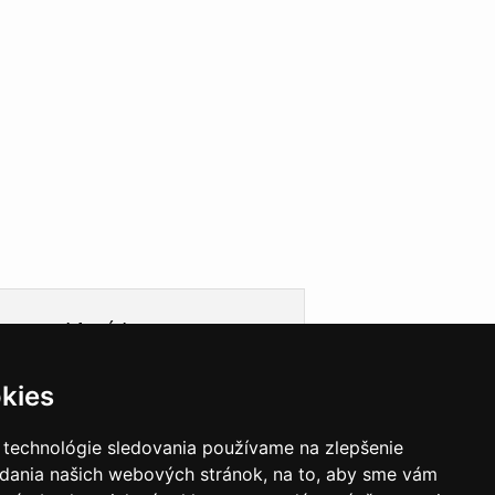
Informácie
Obchodné podmienky
kies
Ochrana osobných údajov
Cookies
Doprava
 technológie sledovania používame na zlepšenie
Garancie a záruky
adania našich webových stránok, na to, aby sme vám
VEGAS Group