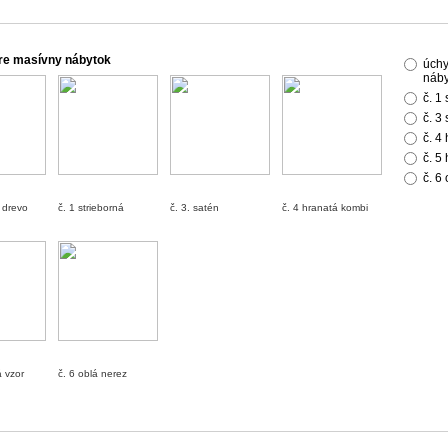
re masívny nábytok
úchy
náby
č. 1
č. 3
č. 4
č. 5
č. 6
 drevo
č. 1 strieborná
č. 3. satén
č. 4 hranatá kombi
á vzor
č. 6 oblá nerez