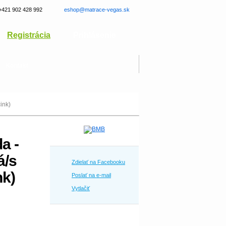
+421 902 428 992
eshop@matrace-vegas.sk
Registrácia
Prihlásenie
Kontakt
ink)
a -
á/s
Zdielať na Facebooku
nk)
Poslať na e-mail
Vytlačiť