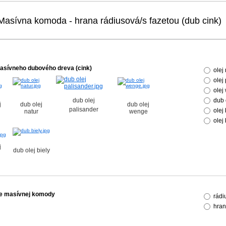
Masívna komoda - hrana rádiusová/s fazetou (dub cink)
asívneho dubového dreva (cink)
olej
olej
olej
dub olej
dub 
j
dub olej
dub olej
palisander
olej
natur
wenge
olej
j
dub olej biely
e masívnej komody
rádi
hran