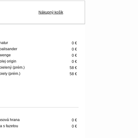
Nákupný košík
 natur
0 €
 palisander
0 €
 wenge
0 €
olej origin
0 €
 bielený (prém.)
58 €
 biely (prém.)
58 €
usová hrana
0 €
a s fazetou
0 €