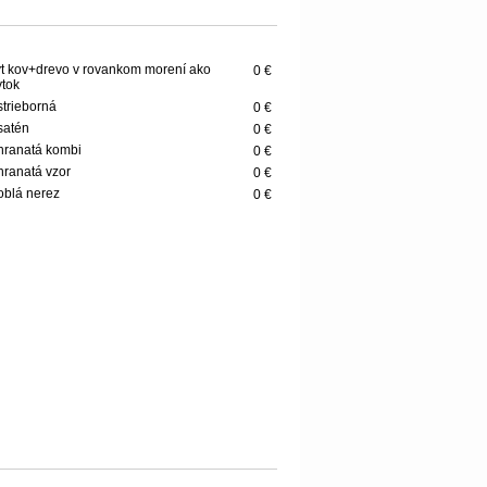
t kov+drevo v rovankom morení ako
0 €
tok
 strieborná
0 €
 satén
0 €
 hranatá kombi
0 €
 hranatá vzor
0 €
 oblá nerez
0 €