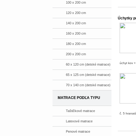
100 x 200 cm
120 x 200 cm
Úchytky p
140 x 200 cm
160 x 200 cm
180 x 200 cm
200 x 200 cm
úchyt kov +
60 x 120 cm (detské matrace)
65 x 125 cm (detské matrace)
70 x 140 cm (detské matrace)
MATRACE PODĽA TYPU
Taštičkové matrace
č. 5 hranat
Latexové matrace
Penové matrace