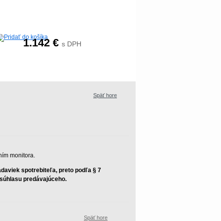
1.142
€
s DPH
Späť hore
ním monitora.
aviek spotrebiteľa, preto podľa § 7
z súhlasu predávajúceho.
Späť hore