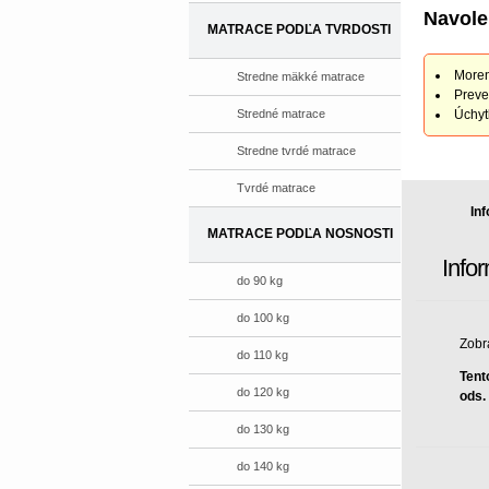
Navole
MATRACE PODĽA TVRDOSTI
Moren
Stredne mäkké matrace
Preve
Stredné matrace
Úchyt
Stredne tvrdé matrace
Tvrdé matrace
In
MATRACE PODĽA NOSNOSTI
Info
do 90 kg
do 100 kg
Zobr
do 110 kg
Tent
do 120 kg
ods.
do 130 kg
do 140 kg