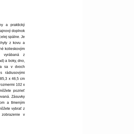
y a praktický
zajnový doplnok
celej spálne. Je
chyty z kovu a
né kolieskovým
e vyrábaná z
d) a boky, dno,
ba sa v dvoch
s rádiusovými
85,3 x 46,5 cm
s rozmermi 102 x
môžete pozrieť
tovaná. Zásuvky
vom a tlmeným
môžete vybrať z
é zobrazenie v