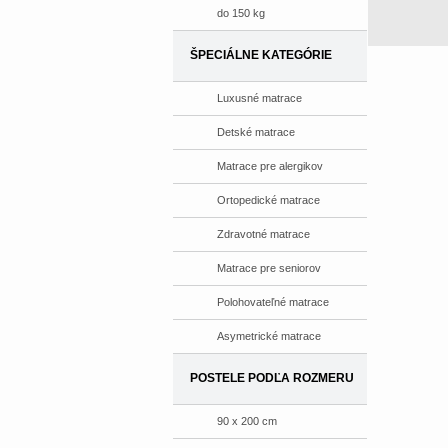
do 150 kg
ŠPECIÁLNE KATEGÓRIE
Luxusné matrace
Detské matrace
Matrace pre alergikov
Ortopedické matrace
Zdravotné matrace
Matrace pre seniorov
Polohovateľné matrace
Asymetrické matrace
POSTELE PODĽA ROZMERU
90 x 200 cm