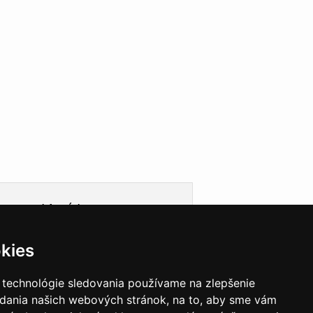
Informácie
Obchodné podmienky
kies
Ochrana osobných údajov
Cookies
Doprava
 technológie sledovania používame na zlepšenie
Garancie a záruky
adania našich webových stránok, na to, aby sme vám
VEGAS Group