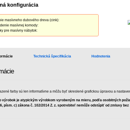
ná konfigurácia
ie masívneho dubového dreva (cink):
denie masívnej komody:
ky pre masívny nábytok:
formácie
Technická špecifikácia
Hodnotenia
rmácie
azené farby sú len informatívne a môžu byť skreslené grafickou úpravou a nastave
o výrobok je atypickým výrobkom vyrobeným na mieru, podľa osobitných požiad
 6, písm. c) zákona č. 102/2014 Z. z. spotrebiteľ nemôže odstúpiť od zmluvy be