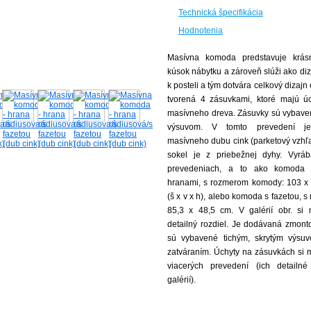
Technická špecifikácia
Hodnotenia
Masívna komoda predstavuje krásn
kúsok nábytku a zároveň slúži ako di
k posteli a tým dotvára celkový dizajn 
tvorená 4 zásuvkami, ktoré majú ú
masívneho dreva. Zásuvky sú vybave
výsuvom. V tomto prevedení j
masívneho dubu cink (parketový vzhľa
sokel je z priebežnej dyhy. Vyrá
prevedeniach, a to ako komoda 
hranami,
s rozmerom komody: 103 x 
(š x v x h), alebo komoda s fazetou, 
85,3 x 48,5 cm.
V galérií obr. si 
detailný rozdiel. Je dodávaná zmon
sú vybavené tichým, skrytým výsu
zatváraním. Úchyty na zásuvkách si 
viacerých prevedení (ich detailn
galérií).