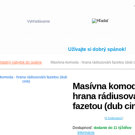
Vyhľadávanie
Predajne
Poradňa
Informácie
Užívajte si dobrý spánok!
Ostatný nábytok do spálne
Masívna komoda - hrana rádiusová/s fazetou (dub c
Masívna komod
hrana rádiusov
fazetou (dub ci
(
0
hodnotení
)
Dostupnosť:
dodanie do 11 týždňov
Informácie