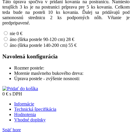
Táto úprava spočíva v pridaní kovania na postranicu. Namiesto
terajších 3 ks je na postranici príprava pre 5 ks kovania. Celkom
teda bude na posteli 10 ks kovania. Ďalej sa pridávajú pod
samonosnú strednicu 2 ks podporných nôh. Vŕtanie je
predpripavené.
nie
0 €
áno (šírka postele 90-120 cm)
28 €
áno (šírka postele 140-200 cm)
55 €
Navolená konfigurácia
Rozmer postele:
Morenie masívneho bukového dreva:
Úprava postele - zvýšenie nosnosti:
0
€
s DPH
Informácie
Technická špecifikácia
Hodnotenia
Vhodné doplnky
Späť hore