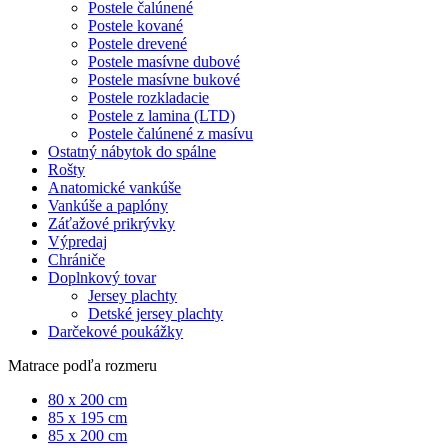
Postele čalúnené
Postele kované
Postele drevené
Postele masívne dubové
Postele masívne bukové
Postele rozkladacie
Postele z lamina (LTD)
Postele čalúnené z masívu
Ostatný nábytok do spálne
Rošty
Anatomické vankúše
Vankúše a paplóny
Záťažové prikrývky
Výpredaj
Chrániče
Doplnkový tovar
Jersey plachty
Detské jersey plachty
Darčekové poukážky
Matrace podľa rozmeru
80 x 200 cm
85 x 195 cm
85 x 200 cm