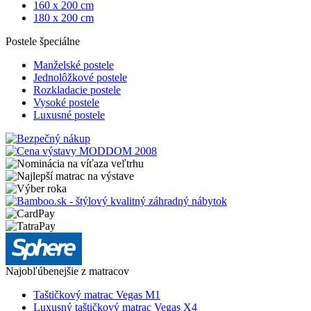
160 x 200 cm
180 x 200 cm
Postele špeciálne
Manželské postele
Jednolôžkové postele
Rozkladacie postele
Vysoké postele
Luxusné postele
Najobľúbenejšie z matracov
Taštičkový matrac Vegas M1
Luxusný taštičkový matrac Vegas X4