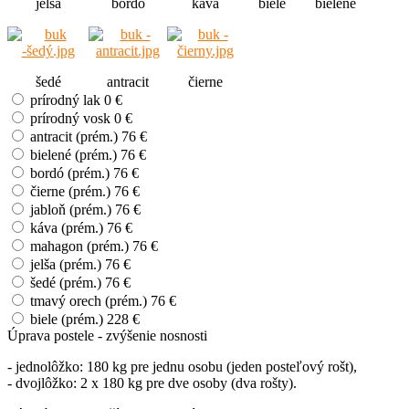
jelša
bordó
káva
biele
bielené
šedé
antracit
čierne
prírodný lak
0 €
prírodný vosk
0 €
antracit (prém.)
76 €
bielené (prém.)
76 €
bordó (prém.)
76 €
čierne (prém.)
76 €
jabloň (prém.)
76 €
káva (prém.)
76 €
mahagon (prém.)
76 €
jelša (prém.)
76 €
šedé (prém.)
76 €
tmavý orech (prém.)
76 €
biele (prém.)
228 €
Úprava postele - zvýšenie nosnosti
- jednolôžko: 180 kg pre jednu osobu (jeden posteľový rošt),
- dvojlôžko: 2 x 180 kg pre dve osoby (dva rošty).