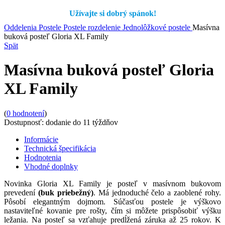
Užívajte si dobrý spánok!
Oddelenia
Postele
Postele rozdelenie
Jednolôžkové postele
Masívna
buková posteľ Gloria XL Family
Spät
Masívna buková posteľ Gloria
XL Family
(
0
hodnotení
)
Dostupnosť:
dodanie do 11 týždňov
Informácie
Technická špecifikácia
Hodnotenia
Vhodné doplnky
Novinka Gloria XL Family je posteľ v masívnom bukovom
prevedení
(buk priebežný)
. Má jednoduché čelo a zaoblené rohy.
Pôsobí elegantným dojmom. Súčasťou postele je výškovo
nastaviteľné kovanie pre rošty, čím si môžete prispôsobiť výšku
ležania. Na posteľ sa vzťahuje predĺžená záruka až 25 rokov. K