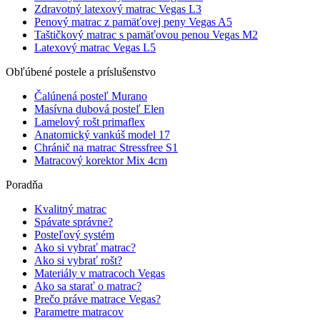
Zdravotný latexový matrac Vegas L3
Penový matrac z pamäťovej peny Vegas A5
Taštičkový matrac s pamäťovou penou Vegas M2
Latexový matrac Vegas L5
Obľúbené postele a príslušenstvo
Čalúnená posteľ Murano
Masívna dubová posteľ Elen
Lamelový rošt primaflex
Anatomický vankúš model 17
Chránič na matrac Stressfree S1
Matracový korektor Mix 4cm
Poradňa
Kvalitný matrac
Spávate správne?
Posteľový systém
Ako si vybrať matrac?
Ako si vybrať rošt?
Materiály v matracoch Vegas
Ako sa starať o matrac?
Prečo práve matrace Vegas?
Parametre matracov