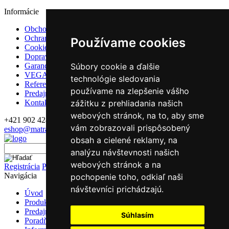
Informácie
Obchodné podmienky
Ochrana osobných údajov
Používame cookies
Cookies
Doprava
Súbory cookie a ďalšie
Garancie a záruky
VEGAS Group
technológie sledovania
Referencie
používame na zlepšenie vášho
Predajne
zážitku z prehliadania našich
Kontakt
webových stránok, na to, aby sme
+421 902 428 992
vám zobrazovali prispôsobený
eshop@matrace-vegas.sk
obsah a cielené reklamy, na
Vyhľadávanie
analýzu návštevnosti našich
webových stránok a na
Registrácia
Prihlásenie
Navigácia
pochopenie toho, odkiaľ naši
návštevníci prichádzajú.
Úvod
Produkty
Predajne
Súhlasím
Poradňa