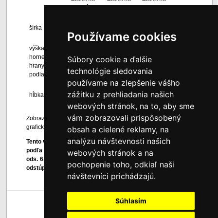
celá
3/4
1/2
šírka
198 cm
166,4 cm
98 cm
Používame cookies
výška
27,5 cm
27,5 cm
27,5 cm
hornej
Súbory cookie a ďalšie
.....................
....................
....................
hrany od
technológie sledovania
podlahy
........
používame na zlepšenie vášho
zážitku z prehliadania našich
hĺbka
93 cm
93 cm
93 cm
webových stránok, na to, aby sme
vám zobrazovali prispôsobený
Zobrazené farby sú len informatívne a môžu byť skreslené
grafickou úpravou a nastavením monitora.
obsah a cielené reklamy, na
analýzu návštevnosti našich
Tento výrobok je atypickým výrobkom vyrobeným na mieru,
podľa osobitných požiadaviek spotrebiteľa, preto podľa § 7
webových stránok a na
ods. 6, písm. c) zákona č. 102/2014 Z. z. spotrebiteľ nemôže
pochopenie toho, odkiaľ naši
odstúpiť od zmluvy bez súhlasu predávajúceho.
návštevníci prichádzajú.
Súhlasím
Späť hore