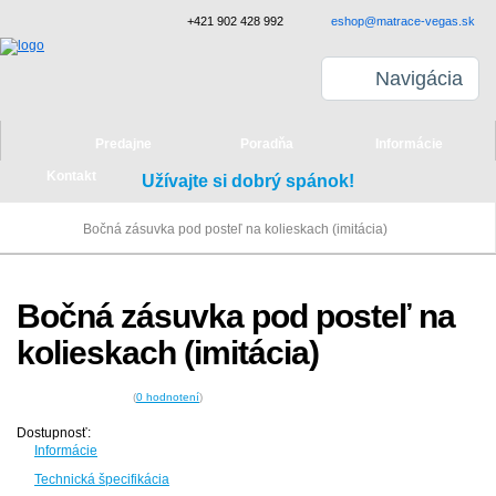
+421 902 428 992
eshop@matrace-vegas.sk
Navigácia
Predajne
Poradňa
Informácie
Kontakt
Užívajte si dobrý spánok!
Bočná zásuvka pod posteľ na kolieskach (imitácia)
Bočná zásuvka pod posteľ na
kolieskach (imitácia)
(
0
hodnotení
)
Dostupnosť:
Informácie
Technická špecifikácia