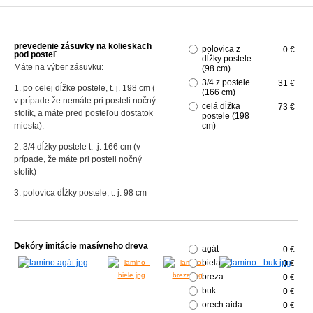
prevedenie zásuvky na kolieskach
polovica z
0 €
pod posteľ
dĺžky postele
Máte na výber zásuvku:
(98 cm)
3/4 z postele
31 €
1. po celej dĺžke postele, t. j. 198 cm (
(166 cm)
v prípade že nemáte pri posteli nočný
celá dĺžka
73 €
stolík, a máte pred posteľou dostatok
postele (198
miesta).
cm)
2. 3/4 dĺžky postele t. .j. 166 cm (v
prípade, že máte pri posteli nočný
stolík)
3. polovíca dĺžky postele, t. j. 98 cm
Dekóry imitácie masívneho dreva
agát
0 €
biela
0 €
breza
0 €
buk
0 €
orech aida
0 €