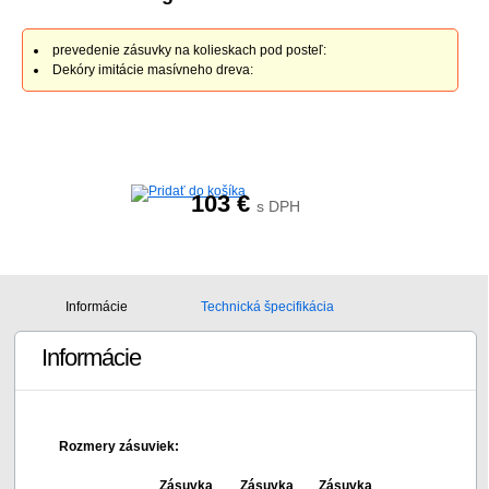
prevedenie zásuvky na kolieskach pod posteľ:
Dekóry imitácie masívneho dreva:
103
€
s DPH
Informácie
Technická špecifikácia
Informácie
Rozmery zásuviek:
Zásuvka
Zásuvka
Zásuvka