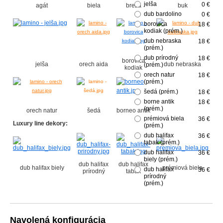
jelša
0 €
agát
biela
breza
buk
ba
dub bardolino
0 €
borovica
18 €
kodiak (prém.)
dub nebraska
18 €
(prém.)
dub prírodný
18 €
borovica
jelša
orech aida
dub nebraska
(prém.)
kodiak
p
orech natur
18 €
(prém.)
šedá (prém.)
18 €
borne antik
18 €
(prém.)
orech natur
šedá
borneo antik
prémiová biela
36 €
Luxury line dekory:
(prém.)
dub halifax
36 €
tabak (prém.)
dub halifax
36 €
biely (prém.)
dub halifax
dub halifax
dub halifax biely
prémiová biela
dub halifax
36 €
prírodný
tabak
prírodný
(prém.)
Navolená konfigurácia