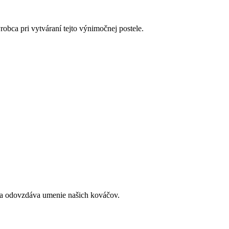
robca pri vytváraní tejto výnimočnej postele.
 sa odovzdáva umenie našich kováčov.