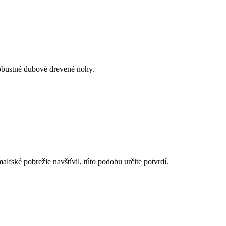
obustné dubové drevené nohy.
alfské pobrežie navštívil, túto podobu určite potvrdí.