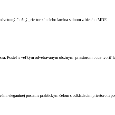
 odvetraný úložný priestor z bieleho lamina s dnom z bieleho MDF.
assa. Posteľ s veľkým odvetrávaným úložným priestorom bude tvoriť l
veľmi elegantnej posteli s praktickým čelom s odkladacím priestorom po