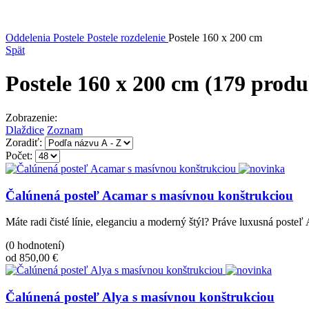
Oddelenia
Postele
Postele rozdelenie
Postele 160 x 200 cm
Spät
Postele 160 x 200 cm
(179 produ
Zobrazenie:
Dlaždice
Zoznam
Zoradiť:
Počet:
Čalúnená posteľ Acamar s masívnou konštrukciou
Máte radi čisté línie, eleganciu a moderný štýl? Práve luxusná posteľ
(0 hodnotení)
od 850,00 €
Čalúnená posteľ Alya s masívnou konštrukciou