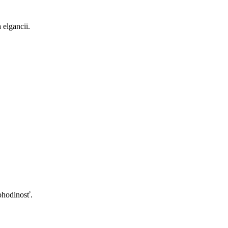
 elgancii.
ohodlnosť.