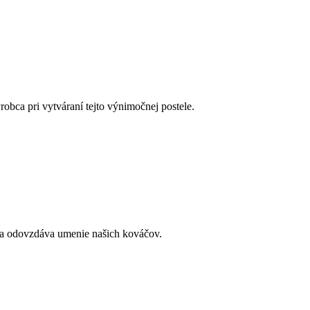
robca pri vytváraní tejto výnimočnej postele.
 sa odovzdáva umenie našich kováčov.