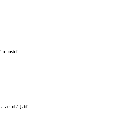
úto posteľ.
 a zrkadlá (viď.