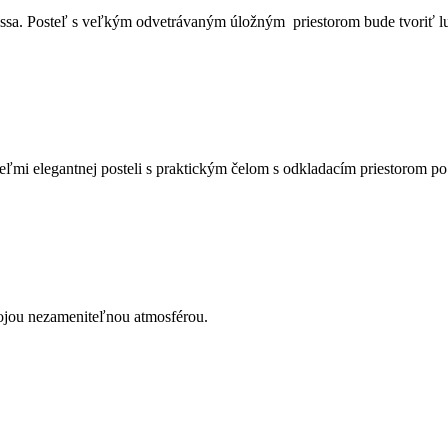
assa. Posteľ s veľkým odvetrávaným úložným priestorom bude tvoriť l
veľmi elegantnej posteli s praktickým čelom s odkladacím priestorom po
ojou nezameniteľnou atmosférou.