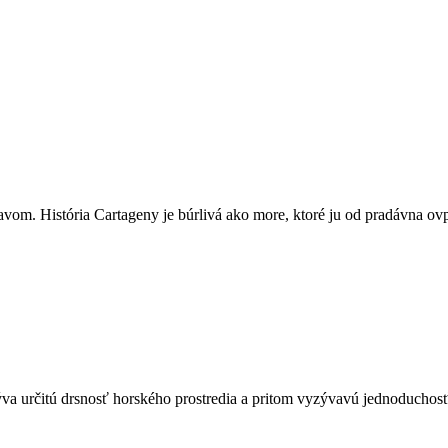
om. História Cartageny je búrlivá ako more, ktoré ju od pradávna ov
ýva určitú drsnosť horského prostredia a pritom vyzývavú jednoduchosť