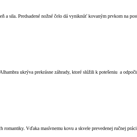
oheň a sila. Predsadené nožné čelo dá vyniknúť kovaným prvkom na pos
 Alhambra ukrýva prekrásne záhrady, ktoré slúžili k potešeniu a odpoč
ych romantiky. Vďaka masívnemu kovu a skvele prevedenej ručnej prác