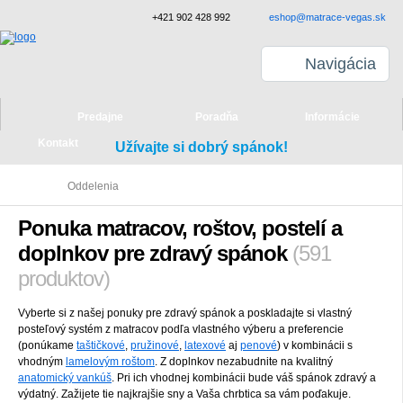
+421 902 428 992
eshop@matrace-vegas.sk
Navigácia
Predajne
Poradňa
Informácie
Kontakt
Užívajte si dobrý spánok!
Oddelenia
Ponuka matracov, roštov, postelí a
doplnkov pre zdravý spánok
(591
produktov)
Vyberte si z našej ponuky pre zdravý spánok a poskladajte si vlastný
posteľový systém z matracov podľa vlastného výberu a preferencie
(ponúkame
taštičkové
,
pružinové
,
latexové
aj
penové
) v kombinácii s
vhodným
lamelovým roštom
. Z doplnkov nezabudnite na kvalitný
anatomický vankúš
. Pri ich vhodnej kombinácii bude váš spánok zdravý a
výdatný. Zažijete tie najkrajšie sny a Vaša chrbtica sa vám poďakuje.