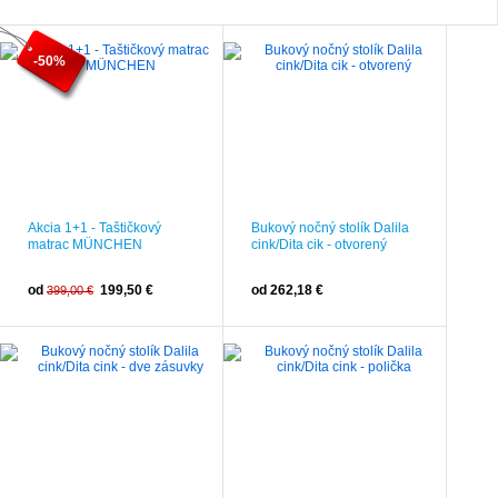
-50%
Akcia 1+1 - Taštičkový
Bukový nočný stolík Dalila
matrac MÜNCHEN
cink/Dita cik - otvorený
od
199,50 €
od 262,18 €
399,00 €