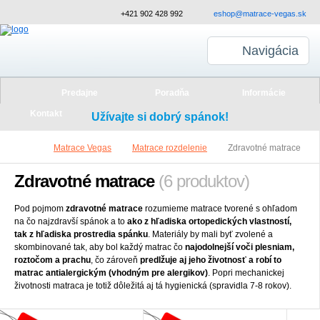
+421 902 428 992
eshop@matrace-vegas.sk
Navigácia
Predajne
Poradňa
Informácie
Kontakt
Užívajte si dobrý spánok!
Matrace Vegas
Matrace rozdelenie
Zdravotné matrace
Zdravotné matrace
(6 produktov)
Pod pojmom
zdravotné matrace
rozumieme matrace tvorené s ohľadom
na čo najzdravší spánok a to
ako z hľadiska ortopedických vlastností,
tak z hľadiska prostredia spánku
. Materiály by mali byť zvolené a
skombinované tak, aby bol každý matrac čo
najodolnejší voči plesniam,
roztočom a prachu
, čo zároveň
predlžuje aj jeho životnosť a robí to
matrac antialergickým (vhodným pre alergikov)
. Popri mechanickej
životnosti matraca je totiž dôležitá aj tá hygienická (spravidla 7-8 rokov).