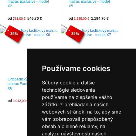
matrac Exclusive - model
matrac Exclusive - model
X2
X5
od
546,70 €
od
1.194,70 €
781,00 €
1.838,00 €
-35%
-35%
Používame cookies
Ortopedický taštičkový
Ortopedický taštičkový
Súbory cookie a ďalšie
matrac Exclusive - model
matrac Exclusive - model
X6
X7
technológie sledovania
používame na zlepšenie vášho
od
1.327,30 €
od
1.726,40 €
2.042,00 €
2.656,00 €
zážitku z prehliadania našich
webových stránok, na to, aby sme
vám zobrazovali prispôsobený
obsah a cielené reklamy, na
analýzu návštevnosti našich