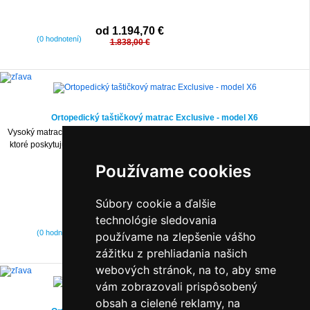
od 1.194,70 €
(0 hodnotení)
1.838,00 €
-35%
Ortopedický taštičkový matrac Exclusive - model X6
Vysoký matrac strednej tvrdosti zložený z dvoch pružinových blokov Medizone,
ktoré poskytujú chrbtici vynikajúcu podporu a umožňujú plne relaxovať počas
spánku.
Používame cookies
Súbory cookie a ďalšie
technológie sledovania
od 1.327,30 €
(0 hodnotení)
používame na zlepšenie vášho
2.042,00 €
zážitku z prehliadania našich
webových stránok, na to, aby sme
vám zobrazovali prispôsobený
-35%
obsah a cielené reklamy, na