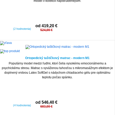
model v kolekcii najobľúbenejším.
od 419,20 €
(2 hodnotenia)
524,00 €
-20%
Ortopedický taštičkový matrac - modern M1
Populárny model medzi ľuďmi, ktorí čelia vysokému emocionálnemu a
psychickému stresu. Matrac s vyváženou tuhosťou s mikromasážnym efektom je
doplnený vrstvou Latex SoftGel s nádychom chladiaceho gélu pre optimálnu
teplotu počas spánku.
od 546,40 €
(4 hodnotenia)
683,00 €