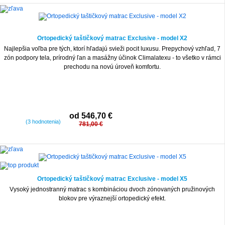
-30%
Ortopedický taštičkový matrac Exclusive - model X2
Najlepšia voľba pre tých, ktorí hľadajú svieži pocit luxusu. Prepychový vzhľad, 7
zón podpory tela, prírodný ľan a masážny účinok Climalatexu - to všetko v rámci
prechodu na novú úroveň komfortu.
od 546,70 €
(3 hodnotenia)
781,00 €
-35%
Ortopedický taštičkový matrac Exclusive - model X5
Vysoký jednostranný matrac s kombináciou dvoch zónovaných pružinových
blokov pre výraznejší ortopedický efekt.