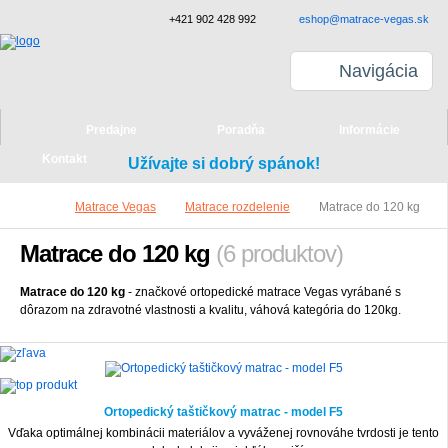
+421 902 428 992
eshop@matrace-vegas.sk
Navigácia
Predajne
Poradňa
Informácie
Kontakt
Užívajte si dobrý spánok!
Matrace Vegas
Matrace rozdelenie
Matrace do 120 kg
Matrace do 120 kg
(6 produktov)
Matrace do 120 kg
- značkové ortopedické matrace Vegas vyrábané s
dôrazom na zdravotné vlastnosti a kvalitu, váhová kategória do 120kg.
-20%
Ortopedický taštičkový matrac - model F5
Vďaka optimálnej kombinácii materiálov a vyváženej rovnováhe tvrdosti je tento