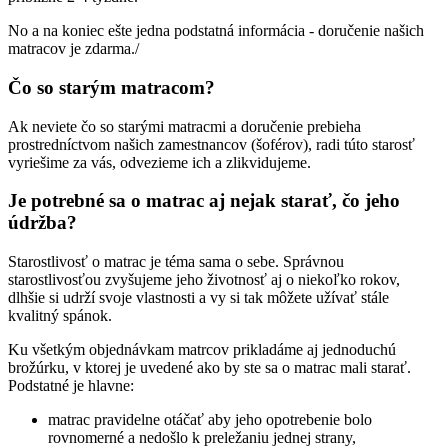
No a na koniec ešte jedna podstatná informácia - doručenie našich
matracov je zdarma./
Čo so starým matracom?
Ak neviete čo so starými matracmi a doručenie prebieha
prostredníctvom našich zamestnancov (šoférov), radi túto starosť
vyriešime za vás, odvezieme ich a zlikvidujeme.
Je potrebné sa o matrac aj nejak starať, čo jeho
údržba?
Starostlivosť o matrac je téma sama o sebe. Správnou
starostlivosťou zvyšujeme jeho životnosť aj o niekoľko rokov,
dlhšie si udrží svoje vlastnosti a vy si tak môžete užívať stále
kvalitný spánok.
Ku všetkým objednávkam matrcov prikladáme aj jednoduchú
brožúrku, v ktorej je uvedené ako by ste sa o matrac mali starať.
Podstatné je hlavne:
matrac pravidelne otáčať aby jeho opotrebenie bolo
rovnomerné a nedošlo k preležaniu jednej strany,