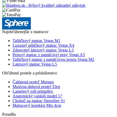
Najobľúbenejšie z matracov
Taštičkový matrac Vegas M1
Luxusný taštičkový matrac Vegas X4
Zdravotný latexový matrac Vegas L3
Penový matrac z pamäťovej peny Vegas A5
Taštičkový matrac s pamäťovou penou Vegas M2
Latexový matrac Vegas L5
Obľúbené postele a príslušenstvo
Čalúnená posteľ Murano
Masívna dubová posteľ Elen
Lamelový rošt primaflex
Anatomický vankúš model 17
Chránič na matrac Stressfree S1
Matracový korektor Mix 4cm
Poradňa