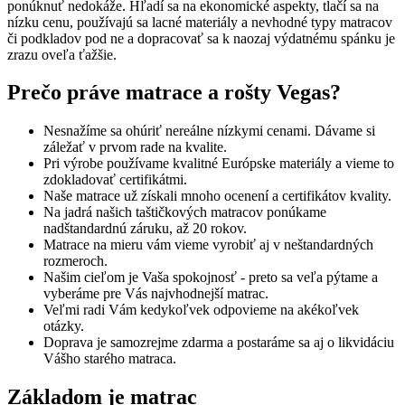
ponúknuť nedokáže. Hľadí sa na ekonomické aspekty, tlačí sa na
nízku cenu, používajú sa lacné materiály a nevhodné typy matracov
či podkladov pod ne a dopracovať sa k naozaj výdatnému spánku je
zrazu oveľa ťažšie.
Prečo práve matrace a rošty Vegas?
Nesnažíme sa ohúriť nereálne nízkymi cenami. Dávame si
záležať v prvom rade na kvalite.
Pri výrobe používame kvalitné Európske materiály a vieme to
zdokladovať certifikátmi.
Naše matrace už získali mnoho ocenení a certifikátov kvality.
Na jadrá našich taštičkových matracov ponúkame
nadštandardnú záruku, až 20 rokov.
Matrace na mieru vám vieme vyrobiť aj v neštandardných
rozmeroch.
Našim cieľom je Vaša spokojnosť - preto sa veľa pýtame a
vyberáme pre Vás najvhodnejší matrac.
Veľmi radi Vám kedykoľvek odpovieme na akékoľvek
otázky.
Doprava je samozrejme zdarma a postaráme sa aj o likvidáciu
Vášho starého matraca.
Základom je matrac