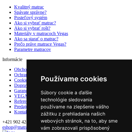
Kvalitný matrac
Spávate správne?
Posteľový systém
Ako si vybrať matrac?
Ako si vybrať rošt?
Materiály v matracoch Vegas
Ako sa starať o matrac?
Prečo práve matrace Vegas?
Parametre matracov
Informácie
Obchodné podmienky
Ochrana osobných údajov
Používame cookies
Cookies
Doprava
Garancie a záruky
Súbory cookie a ďalšie
VEGAS Group
technológie sledovania
Referencie
používame na zlepšenie vášho
Predajne
Kontakt
zážitku z prehliadania našich
webových stránok, na to, aby sme
+421 902 428 992
eshop@matrace-vegas.sk
vám zobrazovali prispôsobený