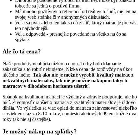
Dlhoročné pôsobenie výrobcu na trhu tiež môže byť znakom
toho, že sa jedná o poctivú firmu.
Má mnoho pozitívnych referencií od reálnych ľudí, nie len na
svojej web stránke či v anonymných diskusiách.
Veľa sa pýta - lebo len tak sa dá zistiť, ktorý matrac je pre vás
ten najvhodnejší.
Veľa odpovedá - presnejšie povedané na všetko na čo sa
spýtate.
Ale čo tá cena?
Naše produkty neohúria nízkou cenou. To by bolo klamanie
zákazníka a to robiť nebudeme. Nízka cena ide totiž vždy na úkor
niečoho iného.
Tak ako nie je možné vyrobiť kvalitný matrac z
nekvalitných materiálov, tak nie je možné nákupom takých
matracov v dlhodobom horizonte ušetriť
.
Spánok na kvalitnom matraci je výdatný a zdravie podporuje, nie ho
ničí. Životnosť drahšieho matraca z kvalitných materiálov je rádovo
dlhšia. Vo výsledku sa viac oplatí do matraca zainvestovať niekoľko
stoviek eur raz za 8-10 rokov, namiesto akciových 99 eur každé dva
roky (ak nie aj častejšie).
Je možný nákup na splátky?