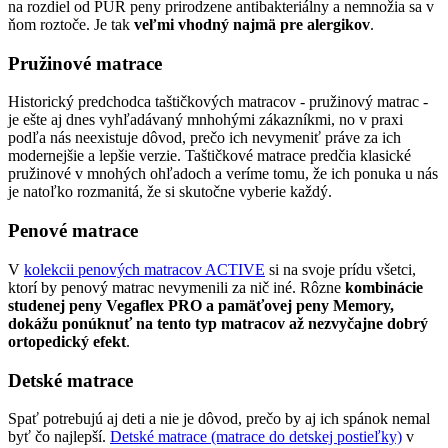
na rozdiel od PUR peny prirodzene antibakteriálny a nemnožia sa v
ňom roztoče. Je tak
veľmi vhodný najmä pre alergikov
.
Pružinové matrace
Historický predchodca taštičkových matracov - pružinový matrac -
je ešte aj dnes vyhľadávaný mnhohými zákazníkmi, no v praxi
podľa nás neexistuje dôvod, prečo ich nevymeniť práve za ich
modernejšie a lepšie verzie. Taštičkové matrace predčia klasické
pružinové v mnohých ohľadoch a veríme tomu, že ich ponuka u nás
je natoľko rozmanitá, že si skutočne vyberie každý.
Penové matrace
V
kolekcii penových matracov ACTIVE
si na svoje prídu všetci,
ktorí by penový matrac nevymenili za nič iné. Rôzne
kombinácie
studenej peny Vegaflex PRO a pamäťovej peny Memory,
dokážu ponúknuť na tento typ matracov až nezvyčajne dobrý
ortopedický efekt
.
Detské matrace
Spať potrebujú aj deti a nie je dôvod, prečo by aj ich spánok nemal
byť čo najlepší.
Detské matrace (matrace do detskej postieľky)
v