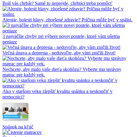
Bolí vás chrbát? Samé to neprejde, chrbtici treba pomôcť
Alergie, bolesti hlavy, zhoršené zdravie? Príčina môže byť v spálni.
3 najväčšie chyby pri výbere novej postele, ktoré vám ušetria
peniaze
Večná únava a depresia - nedovoľte, aby vám zničili život!
Nechcete, aby malo vaše dieťa skoliózu? Vyberte mu správny
matrac pre každý vek.
Ako v staršom veku zlepšiť kvalitu spánku a neskončiť v
nemocnici?
Spánok na kľúč