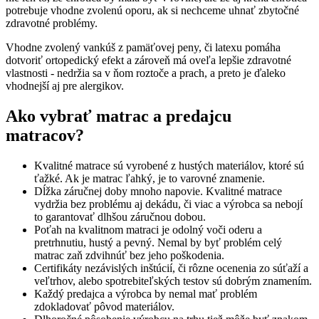
potrebuje vhodne zvolenú oporu, ak si nechceme uhnať zbytočné
zdravotné problémy.
Vhodne zvolený vankúš z pamäťovej peny, či latexu pomáha
dotvoriť ortopedický efekt a zároveň má oveľa lepšie zdravotné
vlastnosti - nedržia sa v ňom roztoče a prach, a preto je ďaleko
vhodnejší aj pre alergikov.
Ako vybrať matrac a predajcu
matracov?
Kvalitné matrace sú vyrobené z hustých materiálov, ktoré sú
ťažké. Ak je matrac ľahký, je to varovné znamenie.
Dĺžka záručnej doby mnoho napovie. Kvalitné matrace
vydržia bez problému aj dekádu, či viac a výrobca sa nebojí
to garantovať dlhšou záručnou dobou.
Poťah na kvalitnom matraci je odolný voči oderu a
pretrhnutiu, hustý a pevný. Nemal by byť problém celý
matrac zaň zdvihnúť bez jeho poškodenia.
Certifikáty nezávislých inštúcií, či rôzne ocenenia zo súťaží a
veľtrhov, alebo spotrebiteľských testov sú dobrým znamením.
Každý predajca a výrobca by nemal mať problém
zdokladovať pôvod materiálov.