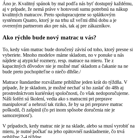
Áno je. Kvalitný spánok by mal podľa nás byť dostupný každému,
aj v prípade, že nemá práve v hotovosti sumu potrebnú na nákup
kvalitných matracov. Preto spolupracujeme so splátkovým
systémom Quatro, ktorý je na trhu už veľmi dlhú dobu a je
overeným partnerom ako pre nás, tak aj pre zákazníkov.
Ako rýchlo bude nový matrac u vás?
To, kedy vám matrac bude doručený závisí od toho, ktorý presne si
vyberiete. Mnoho modelov máme skladom, no v ponuke u nás
nájdete aj atypické rozmery, resp. matrace na mieru. Tie z
kapacitných dôvodov nie je možné mať skladom a čakanie na ne
bude preto pochopiteľne o niečo dlhšie./
Matrace štandardne rozvážame približne jeden krát do týždňa. V
prípade, že je skladom, je možné nechať si ho zaslať do 48h aj
prostredníctvom kuriérskej spoločnosti, čo však nedoporučujeme.
Náši šoféri sú školení, vedia ako s matracmi pri preprave
manipulovať a nehrozí tak riziko, že by sa pri preprave matrac
poškodil, či zašpinil (čo pri inom spôsobe doručenia nie je
samozrejmosť).
V prípadoch, kedy matrac nie je na sklade, alebo sa musí vyrobiť na
mieru, je nutné počkať na jeho opätovnéí naskladnenie, čo trvá
približne 2-4 týždne.