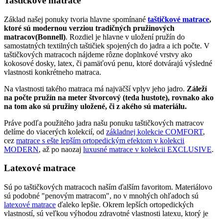
Taštičkové matrace
Základ našej ponuky tvoria hlavne spomínané
taštičkové matrace
,
ktoré sú modernou verziou tradičných pružinových
matracov(Bonnell)
. Rozdiel je hlavne v uložení pružín do
samostatných textilných taštičiek spojených do jadra a ich počte. V
taštičkových matracoch nájdeme rôzne doplnkové vrstvy ako
kokosové dosky, latex, či pamäťovú penu, ktoré dotvárajú výsledné
vlastnosti konkrétneho matraca.
Na vlastnosti takého matraca má najväčší vplyv jeho jadro.
Záleží
na počte pružín na meter štvorcový (teda hustote), rovnako ako
na tom ako sú pružiny uložené, či z akého sú materiálu.
Práve podľa použitého jadra našu ponuku taštičkových matracov
delíme do viacerých kolekcií, od
základnej kolekcie COMFORT
,
cez
matrace s ešte lepším ortopedickým efektom v kolekcii
MODERN
, až po naozaj
luxusné matrace v kolekcii EXCLUSIVE
.
Latexové matrace
Sú po taštičkových matracoch naším ďalším favoritom. Materiálovo
sú podobné "penovým matracom", no v mnohých ohľadoch sú
latexové matrace
ďaleko lepšie. Okrem lepších ortopedických
vlastností, sú veľkou výhodou zdravotné vlastnosti latexu, ktorý je