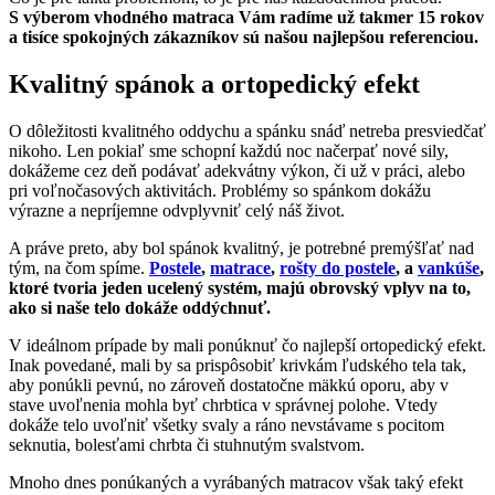
S výberom vhodného matraca Vám radíme už takmer 15 rokov
a tisíce spokojných zákazníkov sú našou najlepšou referenciou.
Kvalitný spánok a ortopedický efekt
O dôležitosti kvalitného oddychu a spánku snáď netreba presviedčať
nikoho. Len pokiaľ sme schopní každú noc načerpať nové sily,
dokážeme cez deň podávať adekvátny výkon, či už v práci, alebo
pri voľnočasových aktivitách. Problémy so spánkom dokážu
výrazne a nepríjemne odvplyvniť celý náš život.
A práve preto, aby bol spánok kvalitný, je potrebné premýšľať nad
tým, na čom spíme.
Postele
,
matrace
,
rošty do postele
, a
vankúše
,
ktoré tvoria jeden ucelený systém, majú obrovský vplyv na to,
ako si naše telo dokáže oddýchnuť.
V ideálnom prípade by mali ponúknuť čo najlepší ortopedický efekt.
Inak povedané, mali by sa prispôsobiť krivkám ľudského tela tak,
aby ponúkli pevnú, no zároveň dostatočne mäkkú oporu, aby v
stave uvoľnenia mohla byť chrbtica v správnej polohe. Vtedy
dokáže telo uvoľniť všetky svaly a ráno nevstávame s pocitom
seknutia, bolesťami chrbta či stuhnutým svalstvom.
Mnoho dnes ponúkaných a vyrábaných matracov však taký efekt