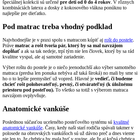
špeciálnej kolekcii sú určené
pre deti od 0 do 4 rokov
. V rôznych
kombináciách latexu a dosky z kokosového vlákna ponúknu to
najlepšie pre dieťatko.
Pod matrac treba vhodný podklad
Najvhodnejšie je v praxi spolu s matracom kúpiť aj
rošt do postele
.
Práve
matrac a rošt tvoria pár, ktorý by sa mal navzájom
dopĺňať
a ak sa tak nedeje, trpí tým nie len človek, ktorý by sa rád
kvalitne vyspal, ale aj samotné zariadenie.
Výber roštu do postele je o niečo jeenoduchší ako výber samotného
matraca (predsa len ponuka nebýva až taká široká) no mali by sme si
ho o to lepšie premyslieť už vopred. Hlavné je
vedieť, či budeme
chcieť rošt polohovateľný, pevný, či otvárateľný (k úložnému
priestoru pod posteľou).
To všetko sa totiž s výberom matraca
navzájom ovplyvňuje.
Anatomické vankúše
Poslednou súčasťou uceleného posteľového systému sú
kvalitné
anatomické vankúše
. Časy, kedy naši starí rodičia spávali takmer v
polosede na obrovských vankúšoch sú už dávno preč a dnes vieme
nie len to, že chrbtica by mala byť v rovine, ale že aj krčná chrbtica