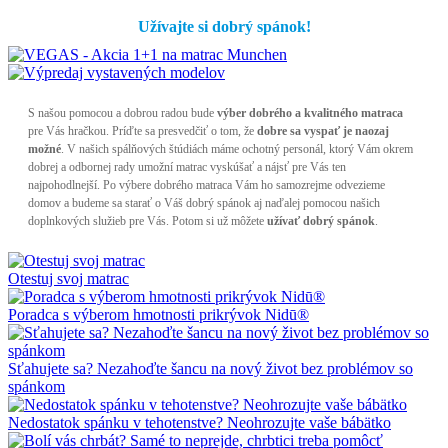
Užívajte si dobrý spánok!
S našou pomocou a dobrou radou bude
výber dobrého a kvalitného matraca
pre Vás hračkou. Príďte sa presvedčiť o tom, že
dobre sa vyspať je naozaj
možné
. V našich spálňových štúdiách máme ochotný personál, ktorý Vám okrem
dobrej a odbornej rady umožní matrac vyskúšať a nájsť pre Vás ten
najpohodlnejší. Po výbere dobrého matraca Vám ho samozrejme odvezieme
domov a budeme sa starať o Váš dobrý spánok aj naďalej pomocou našich
doplnkových služieb pre Vás. Potom si už môžete
užívať dobrý spánok
.
Otestuj svoj matrac
Poradca s výberom hmotnosti prikrývok Nidū®
Sťahujete sa? Nezahoďte šancu na nový život bez problémov so
spánkom
Nedostatok spánku v tehotenstve? Neohrozujte vaše bábätko