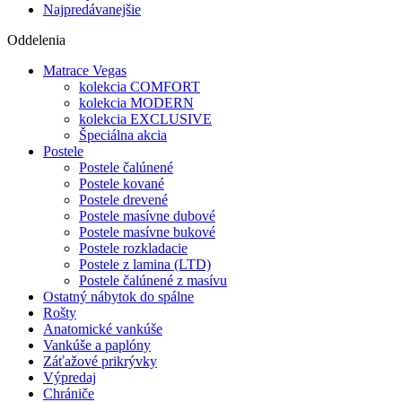
Najpredávanejšie
Oddelenia
Matrace Vegas
kolekcia COMFORT
kolekcia MODERN
kolekcia EXCLUSIVE
Špeciálna akcia
Postele
Postele čalúnené
Postele kované
Postele drevené
Postele masívne dubové
Postele masívne bukové
Postele rozkladacie
Postele z lamina (LTD)
Postele čalúnené z masívu
Ostatný nábytok do spálne
Rošty
Anatomické vankúše
Vankúše a paplóny
Záťažové prikrývky
Výpredaj
Chrániče