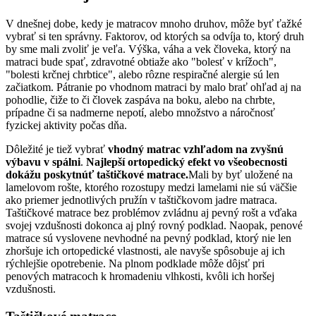
V dnešnej dobe, kedy je matracov mnoho druhov, môže byť ťažké
vybrať si ten správny. Faktorov, od ktorých sa odvíja to, ktorý druh
by sme mali zvoliť je veľa. Výška, váha a vek človeka, ktorý na
matraci bude spať, zdravotné obtiaže ako "bolesť v krížoch",
"bolesti krčnej chrbtice", alebo rôzne respiračné alergie sú len
začiatkom. Pátranie po vhodnom matraci by malo brať ohľad aj na
pohodlie, čiže to či človek zaspáva na boku, alebo na chrbte,
prípadne či sa nadmerne nepotí, alebo množstvo a náročnosť
fyzickej aktivity počas dňa.
Dôležité je tiež vybrať
vhodný matrac vzhľadom na zvyšnú
výbavu v spálni
.
Najlepší ortopedický efekt vo všeobecnosti
dokážu poskytnúť taštičkové matrace.
Mali by byť uložené na
lamelovom rošte, ktorého rozostupy medzi lamelami nie sú väčšie
ako priemer jednotlivých pružín v taštičkovom jadre matraca.
Taštičkové matrace bez problémov zvládnu aj pevný rošt a vďaka
svojej vzdušnosti dokonca aj plný rovný podklad. Naopak, penové
matrace sú vyslovene nevhodné na pevný podklad, ktorý nie len
zhoršuje ich ortopedické vlastnosti, ale navyše spôsobuje aj ich
rýchlejšie opotrebenie. Na plnom podklade môže dôjsť pri
penových matracoch k hromadeniu vlhkosti, kvôli ich horšej
vzdušnosti.