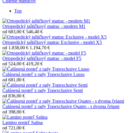
Čistenie matracov
Top
Ortopedický taštičkový matrac - modern M1
od
683,00 €
546,40 €
Ortopedický taštičkový matrac Exclusive - model X5
od
1.838,00 €
1.194,70 €
Ortopedický taštičkový matrac - model F5
od
524,00 €
419,20 €
Čalúnená posteľ z rady Topexclusive Lusso
od 681,00 €
Čalúnená posteľ z rady Topexclusive Senti
od 836,00 €
Čalúnená posteľ z rady Topexclusive Quatro - s dvoma čelami
od 398,00 €
Lamino posteľ Salina
od 721,00 €