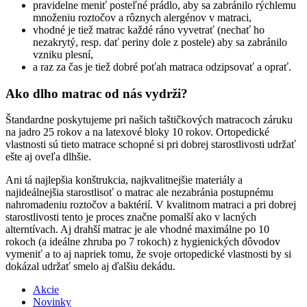
pravidelne meniť posteľné prádlo, aby sa zabránilo rýchlemu
množeniu roztočov a rôznych alergénov v matraci,
vhodné je tiež matrac každé ráno vyvetrať (nechať ho
nezakrytý, resp. dať periny dole z postele) aby sa zabránilo
vzniku plesní,
a raz za čas je tiež dobré poťah matraca odzipsovať a oprať.
Ako dlho matrac od nás vydrži?
Štandardne poskytujeme pri našich taštičkových matracoch záruku
na jadro 25 rokov a na latexové bloky 10 rokov. Ortopedické
vlastnosti sú tieto matrace schopné si pri dobrej starostlivosti udržať
ešte aj oveľa dlhšie.
Ani tá najlepšia konštrukcia, najkvalitnejšie materiály a
najideálnejšia starostlisoť o matrac ale nezabránia postupnému
nahromadeniu roztočov a baktérií. V kvalitnom matraci a pri dobrej
starostlivosti tento je proces značne pomalší ako v lacných
alterntívach. Aj drahší matrac je ale vhodné maximálne po 10
rokoch (a ideálne zhruba po 7 rokoch) z hygienických dôvodov
vymeniť a to aj napriek tomu, že svoje ortopedické vlastnosti by si
dokázal udržať smelo aj ďalšiu dekádu.
Akcie
Novinky