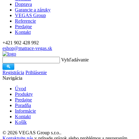
Doprava
Garancie a záruky
VEGAS Group
Referencie
Predajne
Kontakt
+421 902 428 992
eshop@matrace-vegas.sk
Vyhľadávanie
Registrácia
Prihlásenie
Navigácia
Úvod
Produkty
Predajne
Poradňa
Informácie
Kontakt
Košík
© 2026 VEGAS Group s.r.o..
Kontaktujte nás
v prípade otázok alebo problémov s prezeraním