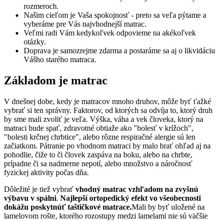
rozmeroch.
Našim cieľom je Vaša spokojnosť - preto sa veľa pýtame a
vyberáme pre Vás najvhodnejší matrac.
Veľmi radi Vám kedykoľvek odpovieme na akékoľvek
otázky.
Doprava je samozrejme zdarma a postaráme sa aj o likvidáciu
Vášho starého matraca.
Základom je matrac
V dnešnej dobe, kedy je matracov mnoho druhov, môže byť ťažké
vybrať si ten správny. Faktorov, od ktorých sa odvíja to, ktorý druh
by sme mali zvoliť je veľa. Výška, váha a vek človeka, ktorý na
matraci bude spať, zdravotné obtiaže ako "bolesť v krížoch",
"bolesti krčnej chrbtice", alebo rôzne respiračné alergie sú len
začiatkom. Pátranie po vhodnom matraci by malo brať ohľad aj na
pohodlie, čiže to či človek zaspáva na boku, alebo na chrbte,
prípadne či sa nadmerne nepotí, alebo množstvo a náročnosť
fyzickej aktivity počas dňa.
Dôležité je tiež vybrať
vhodný matrac vzhľadom na zvyšnú
výbavu v spálni
.
Najlepší ortopedický efekt vo všeobecnosti
dokážu poskytnúť taštičkové matrace.
Mali by byť uložené na
lamelovom rošte, ktorého rozostupy medzi lamelami nie sú väčšie