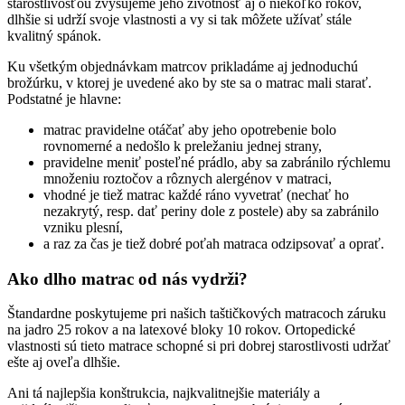
starostlivosťou zvyšujeme jeho životnosť aj o niekoľko rokov,
dlhšie si udrží svoje vlastnosti a vy si tak môžete užívať stále
kvalitný spánok.
Ku všetkým objednávkam matrcov prikladáme aj jednoduchú
brožúrku, v ktorej je uvedené ako by ste sa o matrac mali starať.
Podstatné je hlavne:
matrac pravidelne otáčať aby jeho opotrebenie bolo
rovnomerné a nedošlo k preležaniu jednej strany,
pravidelne meniť posteľné prádlo, aby sa zabránilo rýchlemu
množeniu roztočov a rôznych alergénov v matraci,
vhodné je tiež matrac každé ráno vyvetrať (nechať ho
nezakrytý, resp. dať periny dole z postele) aby sa zabránilo
vzniku plesní,
a raz za čas je tiež dobré poťah matraca odzipsovať a oprať.
Ako dlho matrac od nás vydrži?
Štandardne poskytujeme pri našich taštičkových matracoch záruku
na jadro 25 rokov a na latexové bloky 10 rokov. Ortopedické
vlastnosti sú tieto matrace schopné si pri dobrej starostlivosti udržať
ešte aj oveľa dlhšie.
Ani tá najlepšia konštrukcia, najkvalitnejšie materiály a