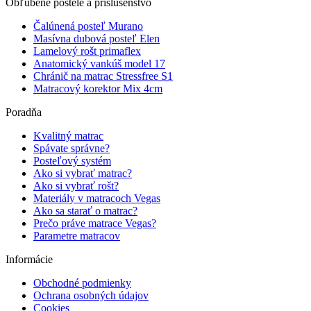
Obľúbené postele a príslušenstvo
Čalúnená posteľ Murano
Masívna dubová posteľ Elen
Lamelový rošt primaflex
Anatomický vankúš model 17
Chránič na matrac Stressfree S1
Matracový korektor Mix 4cm
Poradňa
Kvalitný matrac
Spávate správne?
Posteľový systém
Ako si vybrať matrac?
Ako si vybrať rošt?
Materiály v matracoch Vegas
Ako sa starať o matrac?
Prečo práve matrace Vegas?
Parametre matracov
Informácie
Obchodné podmienky
Ochrana osobných údajov
Cookies