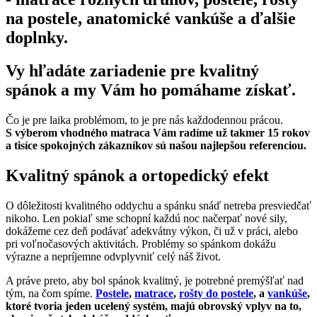
na postele, anatomické vankúše a ďalšie
doplnky.
Vy hľadáte zariadenie pre kvalitný
spánok a my Vám ho pomáhame získať.
Čo je pre laika problémom, to je pre nás každodennou prácou.
S výberom vhodného matraca Vám radíme už takmer 15 rokov
a tisíce spokojných zákazníkov sú našou najlepšou referenciou.
Kvalitný spánok a ortopedický efekt
O dôležitosti kvalitného oddychu a spánku snáď netreba presviedčať
nikoho. Len pokiaľ sme schopní každú noc načerpať nové sily,
dokážeme cez deň podávať adekvátny výkon, či už v práci, alebo
pri voľnočasových aktivitách. Problémy so spánkom dokážu
výrazne a nepríjemne odvplyvniť celý náš život.
A práve preto, aby bol spánok kvalitný, je potrebné premýšľať nad
tým, na čom spíme.
Postele
,
matrace
,
rošty do postele
, a
vankúše
,
ktoré tvoria jeden ucelený systém, majú obrovský vplyv na to,