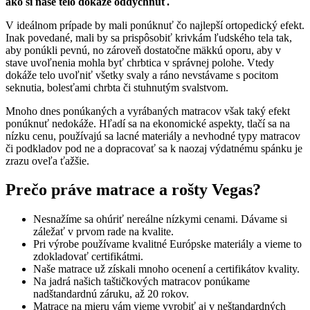
ako si naše telo dokáže oddýchnuť.
V ideálnom prípade by mali ponúknuť čo najlepší ortopedický efekt.
Inak povedané, mali by sa prispôsobiť krivkám ľudského tela tak,
aby ponúkli pevnú, no zároveň dostatočne mäkkú oporu, aby v
stave uvoľnenia mohla byť chrbtica v správnej polohe. Vtedy
dokáže telo uvoľniť všetky svaly a ráno nevstávame s pocitom
seknutia, bolesťami chrbta či stuhnutým svalstvom.
Mnoho dnes ponúkaných a vyrábaných matracov však taký efekt
ponúknuť nedokáže. Hľadí sa na ekonomické aspekty, tlačí sa na
nízku cenu, používajú sa lacné materiály a nevhodné typy matracov
či podkladov pod ne a dopracovať sa k naozaj výdatnému spánku je
zrazu oveľa ťažšie.
Prečo práve matrace a rošty Vegas?
Nesnažíme sa ohúriť nereálne nízkymi cenami. Dávame si
záležať v prvom rade na kvalite.
Pri výrobe používame kvalitné Európske materiály a vieme to
zdokladovať certifikátmi.
Naše matrace už získali mnoho ocenení a certifikátov kvality.
Na jadrá našich taštičkových matracov ponúkame
nadštandardnú záruku, až 20 rokov.
Matrace na mieru vám vieme vyrobiť aj v neštandardných