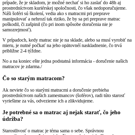
prípade, že je skladom, je možné nechať si ho zaslať do 48h aj
prostredníctvom kuriérskej spoločnosti, čo však nedoporučujeme.
Náši šoféri sú školení, vedia ako s matracmi pri preprave
manipulovať a nehrozí tak riziko, že by sa pri preprave matrac
poškodil, či zašpinil (čo pri inom spôsobe doručenia nie je
samozrejmosť).
V prípadoch, kedy matrac nie je na sklade, alebo sa musí vyrobiť na
mieru, je nutné počkať na jeho opätovnéí naskladnenie, čo trvá
približne 2-4 týždne.
No a na koniec ešte jedna podstatná informácia - doručenie našich
matracov je zdarma./
Čo so starým matracom?
Ak neviete čo so starými matracmi a doručenie prebieha
prostredníctvom našich zamestnancov (šoférov), radi túto starosť
vyriešime za vás, odvezieme ich a zlikvidujeme.
Je potrebné sa o matrac aj nejak starať, čo jeho
údržba?
Starostlivosť o matrac je téma sama o sebe. Správnou