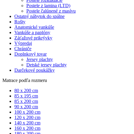
Postele rozkladacie
Postele z lamina (LTD)
Postele čalúnené z masívu
Ostatný nábytok do spálne
Rošty
Anatomické vankúše
Vankúše a paplóny
Záťažové prikrývky
Výpredaj
Chrániče
Doplnkový tovar
Jersey plachty
Detské jersey plachty
Darčekové poukážky
Matrace podľa rozmeru
80 x 200 cm
85 x 195 cm
85 x 200 cm
90 x 200 cm
100 x 200 cm
120 x 200 cm
140 x 200 cm
160 x 200 cm
180 x 200 cm