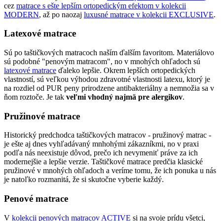
cez
matrace s ešte lepším ortopedickým efektom v kolekcii
MODERN
, až po naozaj
luxusné matrace v kolekcii EXCLUSIVE
.
Latexové matrace
Sú po taštičkových matracoch naším ďalším favoritom. Materiálovo
sú podobné "penovým matracom", no v mnohých ohľadoch sú
latexové matrace
ďaleko lepšie. Okrem lepších ortopedických
vlastností, sú veľkou výhodou zdravotné vlastnosti latexu, ktorý je
na rozdiel od PUR peny prirodzene antibakteriálny a nemnožia sa v
ňom roztoče. Je tak
veľmi vhodný najmä pre alergikov
.
Pružinové matrace
Historický predchodca taštičkových matracov - pružinový matrac -
je ešte aj dnes vyhľadávaný mnhohými zákazníkmi, no v praxi
podľa nás neexistuje dôvod, prečo ich nevymeniť práve za ich
modernejšie a lepšie verzie. Taštičkové matrace predčia klasické
pružinové v mnohých ohľadoch a veríme tomu, že ich ponuka u nás
je natoľko rozmanitá, že si skutočne vyberie každý.
Penové matrace
V
kolekcii penových matracov ACTIVE
si na svoje prídu všetci,