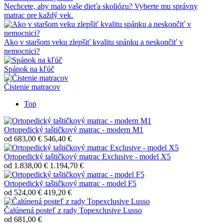
Nechcete, aby malo vaše dieťa skoliózu? Vyberte mu správny
matrac pre každý vek.
Ako v staršom veku zlepšiť kvalitu spánku a neskončiť v
nemocnici?
Spánok na kľúč
Čistenie matracov
Top
Ortopedický taštičkový matrac - modern M1
od
683,00 €
546,40 €
Ortopedický taštičkový matrac Exclusive - model X5
od
1.838,00 €
1.194,70 €
Ortopedický taštičkový matrac - model F5
od
524,00 €
419,20 €
Čalúnená posteľ z rady Topexclusive Lusso
od 681,00 €