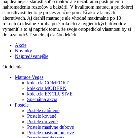
najideálnejšia starostlisoť o matrac ale nezabránia postupnému
nahromadeniu roztočov a baktérií. V kvalitnom matraci a pri dobrej
starostlivosti tento je proces značne pomalší ako v lacných
alterntívach. Aj drahší matrac je ale vhodné maximálne po 10
rokoch (a ideálne zhruba po 7 rokoch) z hygienických dôvodov
vymeniť a to aj napriek tomu, že svoje ortopedické vlastnosti by si
dokázal udržať smelo aj ďalšiu dekádu.
Akcie
Novinky
Najpredávanejšie
Oddelenia
Matrace Vegas
kolekcia COMFORT
kolekcia MODERN
kolekcia EXCLUSIVE
Špeciálna akcia
Postele
Postele čalúnené
Postele kované
Postele drevené
Postele masívne dubové
Postele masívne bukové