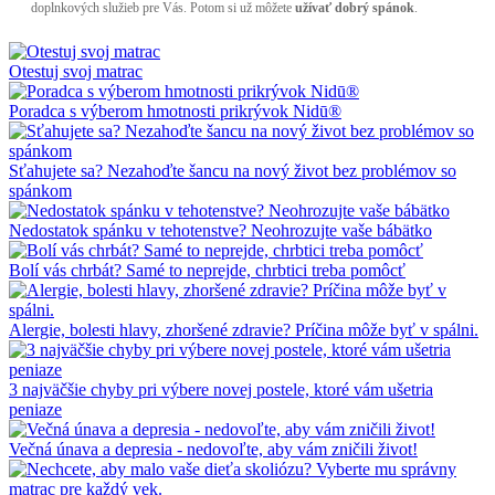
doplnkových služieb pre Vás. Potom si už môžete
užívať dobrý spánok
.
Otestuj svoj matrac
Poradca s výberom hmotnosti prikrývok Nidū®
Sťahujete sa? Nezahoďte šancu na nový život bez problémov so
spánkom
Nedostatok spánku v tehotenstve? Neohrozujte vaše bábätko
Bolí vás chrbát? Samé to neprejde, chrbtici treba pomôcť
Alergie, bolesti hlavy, zhoršené zdravie? Príčina môže byť v spálni.
3 najväčšie chyby pri výbere novej postele, ktoré vám ušetria
peniaze
Večná únava a depresia - nedovoľte, aby vám zničili život!