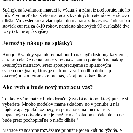
Spánok na kvalitnom matraci je výdatný a zdravie podporuje, nie ho
ničí. Životnosť drahšieho matraca z kvalitných materiálov je rádovo
dlhšia. Vo výsledku sa viac oplatí do matraca zainvestovať niekoľko
stoviek eur raz za 8-10 rokov, namiesto akciových 99 eur každé dva
roky (ak nie aj častejšie).
Je možný nákup na splátky?
Áno je. Kvalitný spánok by mal podľa nás byť dostupný každému,
aj v prípade, že nemá práve v hotovosti sumu potrebnú na nákup
kvalitných matracov. Preto spolupracujeme so splátkovým
systémom Quatro, ktorý je na trhu už veľmi dlhú dobu a je
overeným partnerom ako pre nás, tak aj pre zákazníkov.
Ako rýchlo bude nový matrac u vás?
To, kedy vám matrac bude doručený závisí od toho, ktorý presne si
vyberiete. Mnoho modelov máme skladom, no v ponuke u nás
nájdete aj atypické rozmery, resp. matrace na mieru. Tie z
kapacitných dôvodov nie je možné mať skladom a čakanie na ne
bude preto pochopiteľne o niečo dlhšie./
Matrace štandardne rozvážame približne jeden krát do týždňa. V