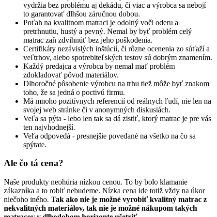
vydržia bez problému aj dekádu, či viac a výrobca sa nebojí
to garantovať dlhšou záručnou dobou.
Poťah na kvalitnom matraci je odolný voči oderu a
pretrhnutiu, hustý a pevný. Nemal by byť problém celý
matrac zaň zdvihnúť bez jeho poškodenia.
Certifikáty nezávislých inštúcií, či rôzne ocenenia zo súťaží a
veľtrhov, alebo spotrebiteľských testov sú dobrým znamením.
Každý predajca a výrobca by nemal mať problém
zdokladovať pôvod materiálov.
Dlhoročné pôsobenie výrobcu na trhu tiež môže byť znakom
toho, že sa jedná o poctivú firmu.
Má mnoho pozitívnych referencií od reálnych ľudí, nie len na
svojej web stránke či v anonymných diskusiách.
Veľa sa pýta - lebo len tak sa dá zistiť, ktorý matrac je pre vás
ten najvhodnejší.
Veľa odpovedá - presnejšie povedané na všetko na čo sa
spýtate.
Ale čo tá cena?
Naše produkty neohúria nízkou cenou. To by bolo klamanie
zákazníka a to robiť nebudeme. Nízka cena ide totiž vždy na úkor
niečoho iného.
Tak ako nie je možné vyrobiť kvalitný matrac z
nekvalitných materiálov, tak nie je možné nákupom takých
matracov v dlhodobom horizonte ušetriť
.