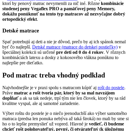
ktorí by penový matrac nevymenili za nič iné. Rôzne
kombinácie
studenej peny Vegaflex PRO a pamäťovej peny Memory,
dokážu ponúknuť na tento typ matracov až nezvyčajne dobrý
ortopedický efekt
.
Detské matrace
Spať potrebujú aj deti a nie je dôvod, prečo by aj ich spánok nemal
byť čo najlepší.
Detské matrace (matrace do detskej postieľky)
v
špeciálnej kolekcii sú určené
pre deti od 0 do 4 rokov
. V rôznych
kombináciách latexu a dosky z kokosového vlákna ponúknu to
najlepšie pre dieťatko.
Pod matrac treba vhodný podklad
Najvhodnejšie je v praxi spolu s matracom kúpiť aj
rošt do postele
.
Práve
matrac a rošt tvoria pár, ktorý by sa mal navzájom
dopĺňať
a ak sa tak nedeje, trpí tým nie len človek, ktorý by sa rád
kvalitne vyspal, ale aj samotné zariadenie.
Výber roštu do postele je o niečo jeenoduchší ako výber samotného
matraca (predsa len ponuka nebýva až taká široká) no mali by sme si
ho o to lepšie premyslieť už vopred. Hlavné je
vedieť, či budeme
chcieť rošt polohovateľný, pevný, či otvárateľný (k úložnému