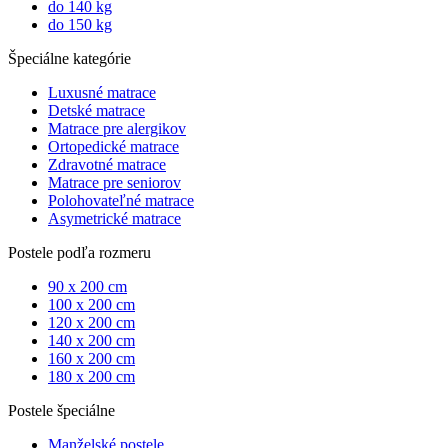
do 140 kg
do 150 kg
Špeciálne kategórie
Luxusné matrace
Detské matrace
Matrace pre alergikov
Ortopedické matrace
Zdravotné matrace
Matrace pre seniorov
Polohovateľné matrace
Asymetrické matrace
Postele podľa rozmeru
90 x 200 cm
100 x 200 cm
120 x 200 cm
140 x 200 cm
160 x 200 cm
180 x 200 cm
Postele špeciálne
Manželské postele