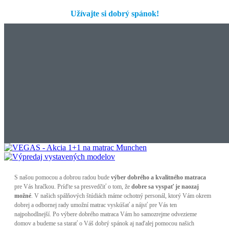
Užívajte si dobrý spánok!
S našou pomocou a dobrou radou bude
výber dobrého a kvalitného matraca
pre Vás hračkou. Príďte sa presvedčiť o tom, že
dobre sa vyspať je naozaj
možné
. V našich spálňových štúdiách máme ochotný personál, ktorý Vám okrem
dobrej a odbornej rady umožní matrac vyskúšať a nájsť pre Vás ten
najpohodlnejší. Po výbere dobrého matraca Vám ho samozrejme odvezieme
domov a budeme sa starať o Váš dobrý spánok aj naďalej pomocou našich