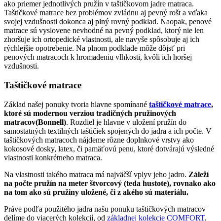
ako priemer jednotlivých pružín v taštičkovom jadre matraca.
Taštičkové matrace bez problémov zvládnu aj pevný rošt a vďaka
svojej vzdušnosti dokonca aj plný rovný podklad. Naopak, penové
matrace sú vyslovene nevhodné na pevný podklad, ktorý nie len
zhoršuje ich ortopedické vlastnosti, ale navyše spôsobuje aj ich
rýchlejšie opotrebenie. Na plnom podklade môže dôjsť pri
penových matracoch k hromadeniu vlhkosti, kvôli ich horšej
vzdušnosti.
Taštičkové matrace
Základ našej ponuky tvoria hlavne spomínané
taštičkové matrace
,
ktoré sú modernou verziou tradičných pružinových
matracov(Bonnell)
. Rozdiel je hlavne v uložení pružín do
samostatných textilných taštičiek spojených do jadra a ich počte. V
taštičkových matracoch nájdeme rôzne doplnkové vrstvy ako
kokosové dosky, latex, či pamäťovú penu, ktoré dotvárajú výsledné
vlastnosti konkrétneho matraca.
Na vlastnosti takého matraca má najväčší vplyv jeho jadro.
Záleží
na počte pružín na meter štvorcový (teda hustote), rovnako ako
na tom ako sú pružiny uložené, či z akého sú materiálu.
Práve podľa použitého jadra našu ponuku taštičkových matracov
delíme do viacerých kolekcií, od
základnej kolekcie COMFORT
,